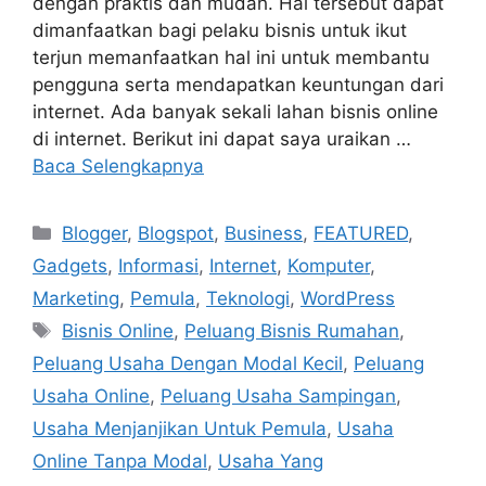
dengan praktis dan mudah. Hal tersebut dapat
dimanfaatkan bagi pelaku bisnis untuk ikut
terjun memanfaatkan hal ini untuk membantu
pengguna serta mendapatkan keuntungan dari
internet. Ada banyak sekali lahan bisnis online
di internet. Berikut ini dapat saya uraikan …
Baca Selengkapnya
Kategori
Blogger
,
Blogspot
,
Business
,
FEATURED
,
Gadgets
,
Informasi
,
Internet
,
Komputer
,
Marketing
,
Pemula
,
Teknologi
,
WordPress
Tag
Bisnis Online
,
Peluang Bisnis Rumahan
,
Peluang Usaha Dengan Modal Kecil
,
Peluang
Usaha Online
,
Peluang Usaha Sampingan
,
Usaha Menjanjikan Untuk Pemula
,
Usaha
Online Tanpa Modal
,
Usaha Yang