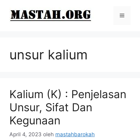
Langsung
ke
Menu
isi
unsur kalium
Kalium (K) : Penjelasan
Unsur, Sifat Dan
Kegunaan
April 4, 2023
oleh
mastahbarokah