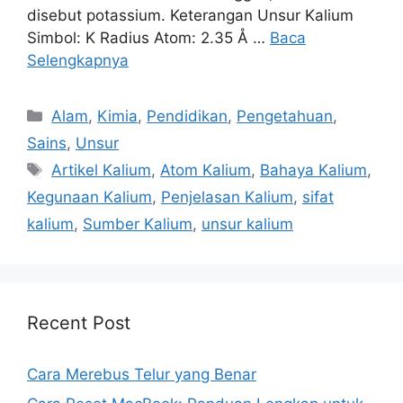
disebut potassium. Keterangan Unsur Kalium
Simbol: K Radius Atom: 2.35 Å …
Baca
Selengkapnya
Kategori
Alam
,
Kimia
,
Pendidikan
,
Pengetahuan
,
Sains
,
Unsur
Tag
Artikel Kalium
,
Atom Kalium
,
Bahaya Kalium
,
Kegunaan Kalium
,
Penjelasan Kalium
,
sifat
kalium
,
Sumber Kalium
,
unsur kalium
Recent Post
Cara Merebus Telur yang Benar