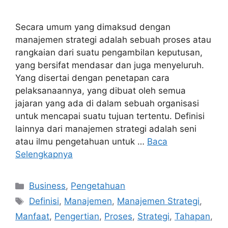
Secara umum yang dimaksud dengan
manajemen strategi adalah sebuah proses atau
rangkaian dari suatu pengambilan keputusan,
yang bersifat mendasar dan juga menyeluruh.
Yang disertai dengan penetapan cara
pelaksanaannya, yang dibuat oleh semua
jajaran yang ada di dalam sebuah organisasi
untuk mencapai suatu tujuan tertentu. Definisi
lainnya dari manajemen strategi adalah seni
atau ilmu pengetahuan untuk …
Baca
Selengkapnya
Kategori
Business
,
Pengetahuan
Tag
Definisi
,
Manajemen
,
Manajemen Strategi
,
Manfaat
,
Pengertian
,
Proses
,
Strategi
,
Tahapan
,