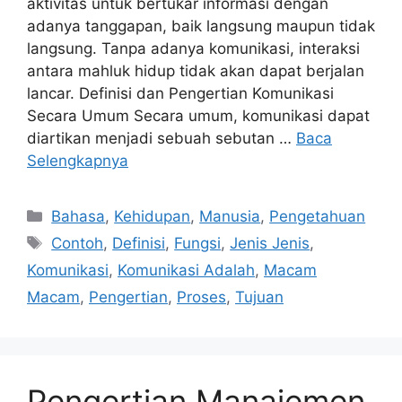
aktivitas untuk bertukar informasi dengan
adanya tanggapan, baik langsung maupun tidak
langsung. Tanpa adanya komunikasi, interaksi
antara mahluk hidup tidak akan dapat berjalan
lancar. Definisi dan Pengertian Komunikasi
Secara Umum Secara umum, komunikasi dapat
diartikan menjadi sebuah sebutan …
Baca
Selengkapnya
Kategori
Bahasa
,
Kehidupan
,
Manusia
,
Pengetahuan
Tag
Contoh
,
Definisi
,
Fungsi
,
Jenis Jenis
,
Komunikasi
,
Komunikasi Adalah
,
Macam
Macam
,
Pengertian
,
Proses
,
Tujuan
Pengertian Manajemen