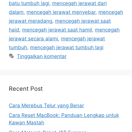
batu tumbuh lagi
,
mencegah jerawat dari
dalam
,
mencegah jerawat menyebar
,
mencegah
jerawat meradang
,
mencegah jerawat saat
haid
,
mencegah jerawat saat hamil
,
mencegah
jerawat secara alami
,
mencegah jerawat
tumbuh
,
mencegah jerawat tumbuh lagi
Tinggalkan komentar
Recent Post
Cara Merebus Telur yang Benar
Cara Reset MacBook: Panduan Lengkap untuk
Kawan Mastah