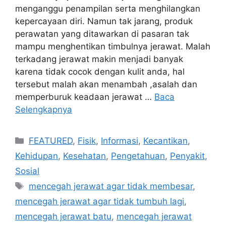
menganggu penampilan serta menghilangkan
kepercayaan diri. Namun tak jarang, produk
perawatan yang ditawarkan di pasaran tak
mampu menghentikan timbulnya jerawat. Malah
terkadang jerawat makin menjadi banyak
karena tidak cocok dengan kulit anda, hal
tersebut malah akan menambah ,asalah dan
memperburuk keadaan jerawat …
Baca
Selengkapnya
Kategori
FEATURED
,
Fisik
,
Informasi
,
Kecantikan
,
Kehidupan
,
Kesehatan
,
Pengetahuan
,
Penyakit
,
Sosial
Tag
mencegah jerawat agar tidak membesar
,
mencegah jerawat agar tidak tumbuh lagi
,
mencegah jerawat batu
,
mencegah jerawat