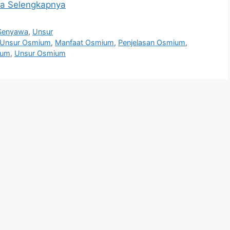
a Selengkapnya
Senyawa
,
Unsur
Unsur Osmium
,
Manfaat Osmium
,
Penjelasan Osmium
,
ium
,
Unsur Osmium