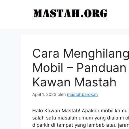
Langsung
ke
isi
Cara Menghilan
Mobil – Panduan
Kawan Mastah
April 1, 2023
oleh
mastahbarokah
Halo Kawan Mastah! Apakah mobil kamu 
salah satu masalah umum yang dialami ole
diparkir di tempat yang lembab atau jaran