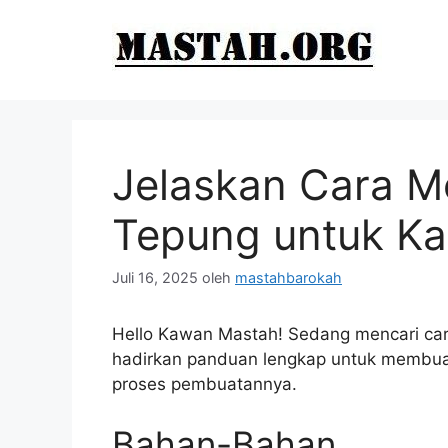
Langsung
ke
isi
Jelaskan Cara M
Tepung untuk K
Juli 16, 2025
oleh
mastahbarokah
Hello Kawan Mastah! Sedang mencari cara
hadirkan panduan lengkap untuk membuat 
proses pembuatannya.
Bahan-Bahan