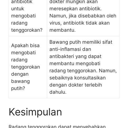
antibiotik
dokter mungkin akan
untuk
meresepkan antibiotik.
mengobati
Namun, jika disebabkan oleh
radang
virus, antibiotik tidak akan
tenggorokan?
membantu.
Bawang putih memiliki sifat
Apakah bisa
anti-inflamasi dan
mengobati
antibakteri yang dapat
radang
membantu mengobati
tenggorokan
radang tenggorokan. Namun,
dengan
sebaiknya konsultasikan
bawang
dengan dokter terlebih
putih?
dahulu.
Kesimpulan
Radang tenggorokan dapat menyebabkan