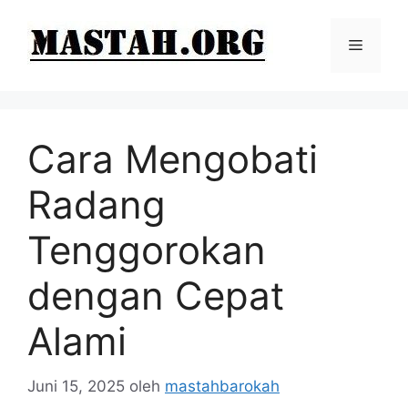
Langsung
ke
Menu
isi
Cara Mengobati
Radang
Tenggorokan
dengan Cepat
Alami
Juni 15, 2025
oleh
mastahbarokah