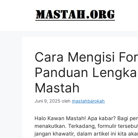
Langsung
ke
isi
Cara Mengisi For
Panduan Lengka
Mastah
Juni 9, 2025
oleh
mastahbarokah
Halo Kawan Mastah! Apa kabar? Bagi pemu
menakutkan. Terkadang, formulir terseb
jangan khawatir, dalam artikel ini kita 