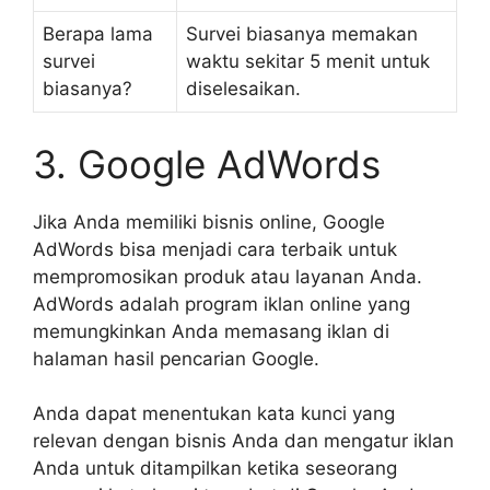
Berapa lama
Survei biasanya memakan
survei
waktu sekitar 5 menit untuk
biasanya?
diselesaikan.
3. Google AdWords
Jika Anda memiliki bisnis online, Google
AdWords bisa menjadi cara terbaik untuk
mempromosikan produk atau layanan Anda.
AdWords adalah program iklan online yang
memungkinkan Anda memasang iklan di
halaman hasil pencarian Google.
Anda dapat menentukan kata kunci yang
relevan dengan bisnis Anda dan mengatur iklan
Anda untuk ditampilkan ketika seseorang