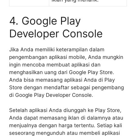
4. Google Play
Developer Console
Jika Anda memiliki keterampilan dalam
pengembangan aplikasi mobile, Anda mungkin
ingin mencoba membuat aplikasi dan
menghasilkan uang dari Google Play Store.
Anda bisa memasang aplikasi Anda di Play
Store dengan mendaftar sebagai pengembang
di Google Play Developer Console.
Setelah aplikasi Anda diunggah ke Play Store,
Anda dapat memasang iklan di dalamnya atau
menjualnya dengan harga tertentu. Setiap kali
seseorang mengunduh atau membeli aplikasi