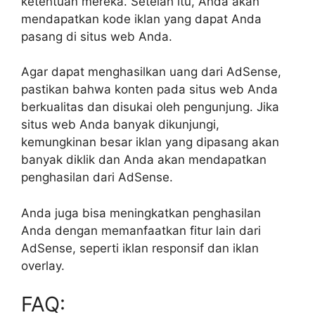
ketentuan mereka. Setelah itu, Anda akan
mendapatkan kode iklan yang dapat Anda
pasang di situs web Anda.
Agar dapat menghasilkan uang dari AdSense,
pastikan bahwa konten pada situs web Anda
berkualitas dan disukai oleh pengunjung. Jika
situs web Anda banyak dikunjungi,
kemungkinan besar iklan yang dipasang akan
banyak diklik dan Anda akan mendapatkan
penghasilan dari AdSense.
Anda juga bisa meningkatkan penghasilan
Anda dengan memanfaatkan fitur lain dari
AdSense, seperti iklan responsif dan iklan
overlay.
FAQ: