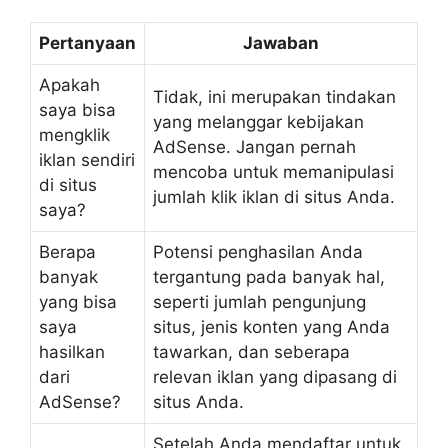
Pertanyaan
Jawaban
Apakah
Tidak, ini merupakan tindakan
saya bisa
yang melanggar kebijakan
mengklik
AdSense. Jangan pernah
iklan sendiri
mencoba untuk memanipulasi
di situs
jumlah klik iklan di situs Anda.
saya?
Berapa
Potensi penghasilan Anda
banyak
tergantung pada banyak hal,
yang bisa
seperti jumlah pengunjung
saya
situs, jenis konten yang Anda
hasilkan
tawarkan, dan seberapa
dari
relevan iklan yang dipasang di
AdSense?
situs Anda.
Setelah Anda mendaftar untuk