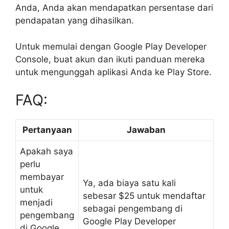
Anda, Anda akan mendapatkan persentase dari
pendapatan yang dihasilkan.
Untuk memulai dengan Google Play Developer
Console, buat akun dan ikuti panduan mereka
untuk mengunggah aplikasi Anda ke Play Store.
FAQ:
Pertanyaan
Jawaban
Apakah saya
perlu
membayar
Ya, ada biaya satu kali
untuk
sebesar $25 untuk mendaftar
menjadi
sebagai pengembang di
pengembang
Google Play Developer
di Google