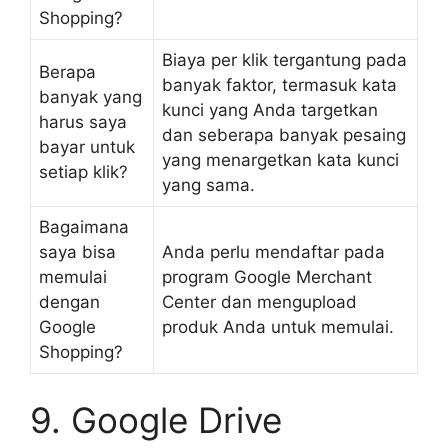
Shopping?
Biaya per klik tergantung pada
Berapa
banyak faktor, termasuk kata
banyak yang
kunci yang Anda targetkan
harus saya
dan seberapa banyak pesaing
bayar untuk
yang menargetkan kata kunci
setiap klik?
yang sama.
Bagaimana
saya bisa
Anda perlu mendaftar pada
memulai
program Google Merchant
dengan
Center dan mengupload
Google
produk Anda untuk memulai.
Shopping?
9. Google Drive