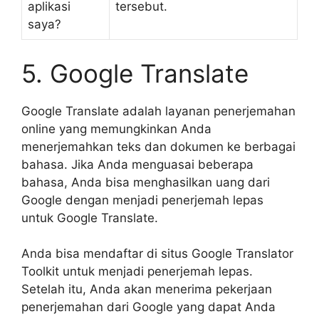
aplikasi
tersebut.
saya?
5. Google Translate
Google Translate adalah layanan penerjemahan
online yang memungkinkan Anda
menerjemahkan teks dan dokumen ke berbagai
bahasa. Jika Anda menguasai beberapa
bahasa, Anda bisa menghasilkan uang dari
Google dengan menjadi penerjemah lepas
untuk Google Translate.
Anda bisa mendaftar di situs Google Translator
Toolkit untuk menjadi penerjemah lepas.
Setelah itu, Anda akan menerima pekerjaan
penerjemahan dari Google yang dapat Anda