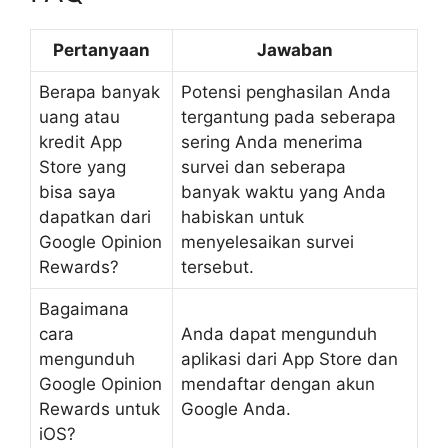
Pertanyaan
Jawaban
Berapa banyak
Potensi penghasilan Anda
uang atau
tergantung pada seberapa
kredit App
sering Anda menerima
Store yang
survei dan seberapa
bisa saya
banyak waktu yang Anda
dapatkan dari
habiskan untuk
Google Opinion
menyelesaikan survei
Rewards?
tersebut.
Bagaimana
cara
Anda dapat mengunduh
mengunduh
aplikasi dari App Store dan
Google Opinion
mendaftar dengan akun
Rewards untuk
Google Anda.
iOS?