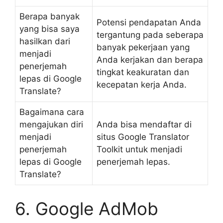
Berapa banyak
Potensi pendapatan Anda
yang bisa saya
tergantung pada seberapa
hasilkan dari
banyak pekerjaan yang
menjadi
Anda kerjakan dan berapa
penerjemah
tingkat keakuratan dan
lepas di Google
kecepatan kerja Anda.
Translate?
Bagaimana cara
mengajukan diri
Anda bisa mendaftar di
menjadi
situs Google Translator
penerjemah
Toolkit untuk menjadi
lepas di Google
penerjemah lepas.
Translate?
6. Google AdMob