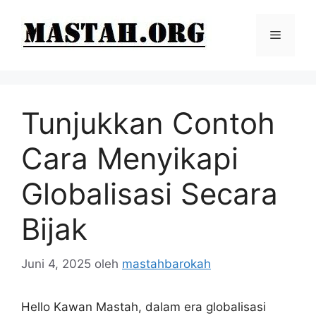
Langsung
ke
Menu
isi
Tunjukkan Contoh
Cara Menyikapi
Globalisasi Secara
Bijak
Juni 4, 2025
oleh
mastahbarokah
Hello Kawan Mastah, dalam era globalisasi