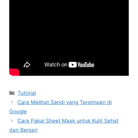
Kategori
Tutorial
Cara Melihat Sandi yang Tersimpan di
Google
Cara Pakai Sheet Mask untuk Kulit Sehat
dan Berseri