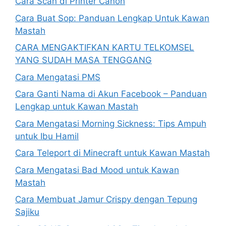
Cara Scan di Printer Canon
Cara Buat Sop: Panduan Lengkap Untuk Kawan
Mastah
CARA MENGAKTIFKAN KARTU TELKOMSEL
YANG SUDAH MASA TENGGANG
Cara Mengatasi PMS
Cara Ganti Nama di Akun Facebook – Panduan
Lengkap untuk Kawan Mastah
Cara Mengatasi Morning Sickness: Tips Ampuh
untuk Ibu Hamil
Cara Teleport di Minecraft untuk Kawan Mastah
Cara Mengatasi Bad Mood untuk Kawan
Mastah
Cara Membuat Jamur Crispy dengan Tepung
Sajiku