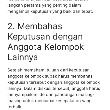
langkah pertama yang penting dalam
mengambil keputusan yang baik dan tepat.
2. Membahas
Keputusan dengan
Anggota Kelompok
Lainnya
Setelah memahami tujuan dari keputusan,
anggota kelompok subak harus membahas
keputusan tersebut dengan anggota kelompok
lainnya. Dalam diskusi tersebut, anggota harus
menyampaikan ide dan pandangan masing-
masing untuk mencapai kesepakatan yang
terbaik.