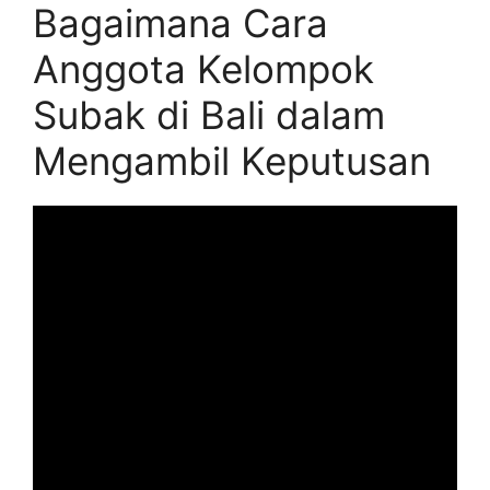
Bagaimana Cara
Anggota Kelompok
Subak di Bali dalam
Mengambil Keputusan