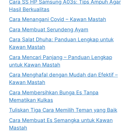
Cara SS HP Samsung A03s: Tips Ampuh Agar
Hasil Berkualitas
Cara Menangani Covid – Kawan Mastah
Cara Membuat Serundeng Ayam
Cara Salat Dhuha: Panduan Lengkap untuk
Kawan Mastah
Cara Mencari Panjang – Panduan Lengkap
untuk Kawan Mastah
Cara Menghafal dengan Mudah dan Efektif –
Kawan Mastah
Cara Membersihkan Bunga Es Tanpa
Mematikan Kulkas
Tuliskan Tiga Cara Memilih Teman yang Baik
Cara Membuat Es Semangka untuk Kawan
Mastah