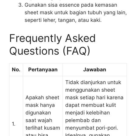
Gunakan sisa essence pada kemasan
sheet mask untuk bagian tubuh yang lain,
seperti leher, tangan, atau kaki.
Frequently Asked
Questions (FAQ)
No.
Pertanyaan
Jawaban
Tidak dianjurkan untuk
menggunakan sheet
Apakah sheet
mask setiap hari karena
mask hanya
dapat membuat kulit
digunakan
menjadi kelebihan
saat wajah
pelembab dan
1.
terlihat kusam
menyumbat pori-pori.
atau bisa
Idealnya, gunakan