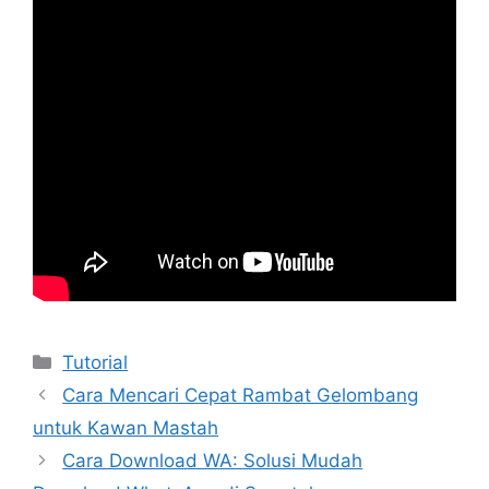
Kategori
Tutorial
Cara Mencari Cepat Rambat Gelombang
untuk Kawan Mastah
Cara Download WA: Solusi Mudah