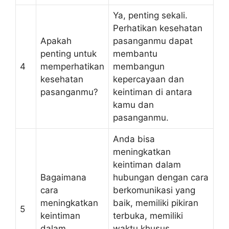
Ya, penting sekali.
Perhatikan kesehatan
Apakah
pasanganmu dapat
penting untuk
membantu
4
memperhatikan
membangun
kesehatan
kepercayaan dan
pasanganmu?
keintiman di antara
kamu dan
pasanganmu.
Anda bisa
meningkatkan
keintiman dalam
Bagaimana
hubungan dengan cara
cara
berkomunikasi yang
meningkatkan
baik, memiliki pikiran
5
keintiman
terbuka, memiliki
dalam
waktu khusus