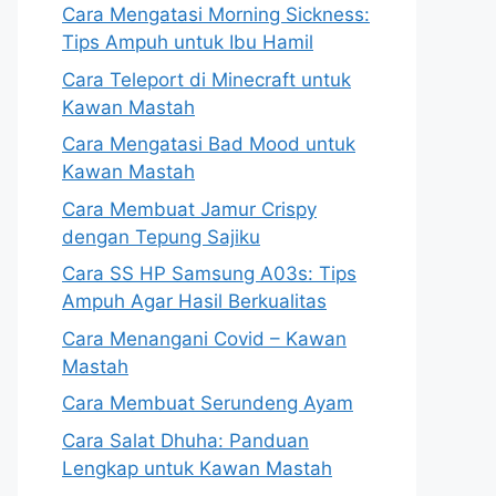
Cara Mengatasi Morning Sickness:
Tips Ampuh untuk Ibu Hamil
Cara Teleport di Minecraft untuk
Kawan Mastah
Cara Mengatasi Bad Mood untuk
Kawan Mastah
Cara Membuat Jamur Crispy
dengan Tepung Sajiku
Cara SS HP Samsung A03s: Tips
Ampuh Agar Hasil Berkualitas
Cara Menangani Covid – Kawan
Mastah
Cara Membuat Serundeng Ayam
Cara Salat Dhuha: Panduan
Lengkap untuk Kawan Mastah