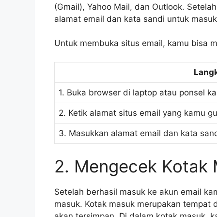
(Gmail), Yahoo Mail, dan Outlook. Sete
alamat email dan kata sandi untuk masu
Untuk membuka situs email, kamu bisa me
Lang
1. Buka browser di laptop atau ponsel k
2. Ketik alamat situs email yang kamu g
3. Masukkan alamat email dan kata san
2. Mengecek Kotak
Setelah berhasil masuk ke akun email ka
masuk. Kotak masuk merupakan tempat 
akan tersimpan. Di dalam kotak masuk,