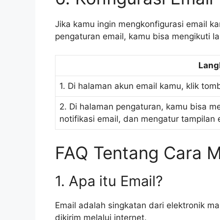
Jika kamu ingin mengkonfigurasi email 
pengaturan email, kamu bisa mengikuti la
Lang
1. Di halaman akun email kamu, klik tomb
2. Di halaman pengaturan, kamu bisa 
notifikasi email, dan mengatur tampilan 
FAQ Tentang Cara M
1. Apa itu Email?
Email adalah singkatan dari elektronik ma
dikirim melalui internet.