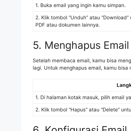
1. Buka email yang ingin kamu simpan.
2. Klik tombol “Unduh” atau “Download”
PDF atau dokumen lainnya.
5. Menghapus Email
Setelah membaca email, kamu bisa mengh
lagi. Untuk menghapus email, kamu bisa m
Lang
1. Di halaman kotak masuk, pilih email 
2. Klik tombol “Hapus” atau “Delete” un
6. Konfigurasi Email