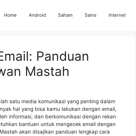
Home
Android
Saham
Sains
Internet
Email: Panduan
awan Mastah
lah satu media komunikasi yang penting dalam
anyak hal yang bisa kamu lakukan dengan email,
leh informasi, dan berkomunikasi dengan rekan
butuhkan bantuan untuk mengecek email dengan
an Mastah akan disajikan panduan lengkap cara