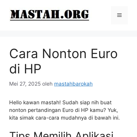
Langsung
ke
Menu
isi
Cara Nonton Euro
di HP
Mei 27, 2025
oleh
mastahbarokah
Hello kawan mastah! Sudah siap nih buat
nonton pertandingan Euro di HP kamu? Yuk,
kita simak cara-cara mudahnya di bawah ini.
Tips Memilih Aplikasi