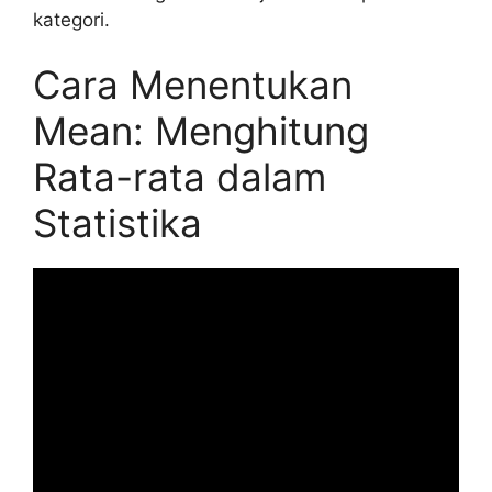
kategori.
Cara Menentukan
Mean: Menghitung
Rata-rata dalam
Statistika