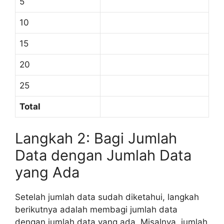
5
10
15
20
25
Total
Langkah 2: Bagi Jumlah
Data dengan Jumlah Data
yang Ada
Setelah jumlah data sudah diketahui, langkah
berikutnya adalah membagi jumlah data
dengan jumlah data yang ada. Misalnya, jumlah