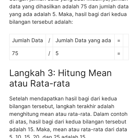
data yang dihasilkan adalah 75 dan jumlah data
yang ada adalah 5. Maka, hasil bagi dari kedua
bilangan tersebut adalah:
Jumlah Data
/
Jumlah Data yang ada
=
75
/
5
=
Langkah 3: Hitung Mean
atau Rata-rata
Setelah mendapatkan hasil bagi dari kedua
bilangan tersebut, langkah terakhir adalah
menghitung mean atau rata-rata. Dalam contoh
di atas, hasil bagi dari kedua bilangan tersebut
adalah 15. Maka, mean atau rata-rata dari data
5, 10, 15, 20, dan 25 adalah 15.