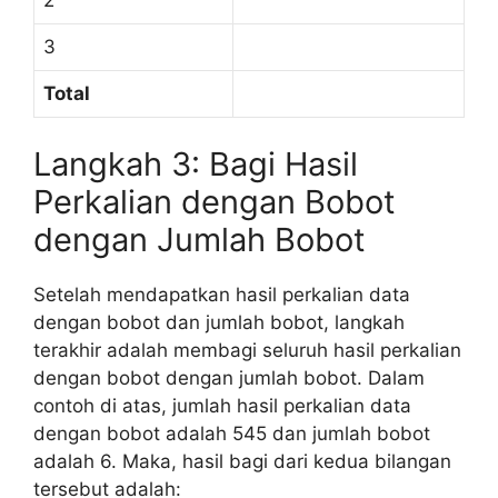
3
Total
Langkah 3: Bagi Hasil
Perkalian dengan Bobot
dengan Jumlah Bobot
Setelah mendapatkan hasil perkalian data
dengan bobot dan jumlah bobot, langkah
terakhir adalah membagi seluruh hasil perkalian
dengan bobot dengan jumlah bobot. Dalam
contoh di atas, jumlah hasil perkalian data
dengan bobot adalah 545 dan jumlah bobot
adalah 6. Maka, hasil bagi dari kedua bilangan
tersebut adalah: