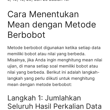
Cara Menentukan
Mean dengan Metode
Berbobot
Metode berbobot digunakan ketika setiap data
memiliki bobot atau nilai yang berbeda.
Misalnya, jika Anda ingin menghitung mean nilai
ujian, di mana setiap soal memiliki bobot atau
nilai yang berbeda. Berikut ini adalah langkah-
langkah yang perlu diikuti untuk menghitung
mean dengan metode berbobot:
Langkah 1: Jumlahkan
Seluruh Hasil Perkalian Data