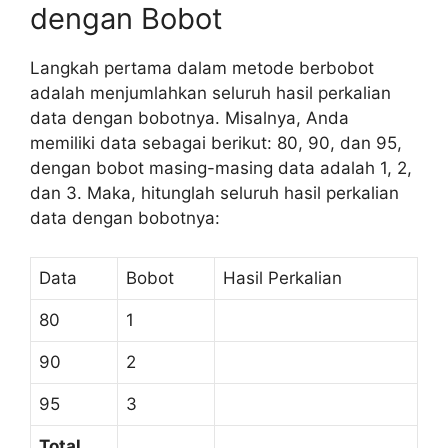
dengan Bobot
Langkah pertama dalam metode berbobot
adalah menjumlahkan seluruh hasil perkalian
data dengan bobotnya. Misalnya, Anda
memiliki data sebagai berikut: 80, 90, dan 95,
dengan bobot masing-masing data adalah 1, 2,
dan 3. Maka, hitunglah seluruh hasil perkalian
data dengan bobotnya:
Data
Bobot
Hasil Perkalian
80
1
90
2
95
3
Total