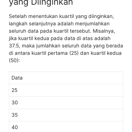
yang Diinginkan
Setelah menentukan kuartil yang diinginkan,
langkah selanjutnya adalah menjumlahkan
seluruh data pada kuartil tersebut. Misalnya,
jika kuartil kedua pada data di atas adalah
37.5, maka jumlahkan seluruh data yang berada
di antara kuartil pertama (25) dan kuartil kedua
(50):
Data
25
30
35
40