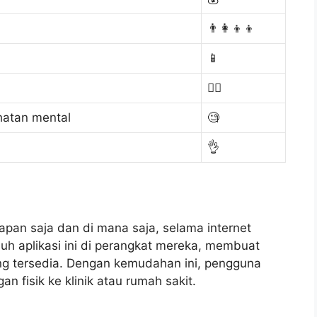
👨‍👩‍👦‍👦
📱
👷‍♂️
hatan mental
🧐
👌
apan saja dan di mana saja, selama internet
h aplikasi ini di perangkat mereka, membuat
ang tersedia. Dengan kemudahan ini, pengguna
n fisik ke klinik atau rumah sakit.