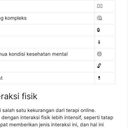
🤷‍♀️
ng kompleks
🤔
🔒
📱
emua kondisi kesehatan mental
😔
🔓
at
💊
raksi fisik
 salah satu kekurangan dari terapi online.
gan interaksi fisik lebih intensif, seperti tatap
at memberikan jenis interaksi ini, dan hal ini