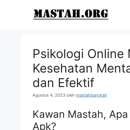
Langsung
ke
isi
Psikologi Online
Kesehatan Menta
dan Efektif
Agustus 4, 2023
oleh
mastahbarokah
Kawan Mastah, Apa I
Apk?