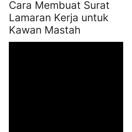
Cara Membuat Surat
Lamaran Kerja untuk
Kawan Mastah