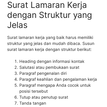
Surat Lamaran Kerja
dengan Struktur yang
Jelas
Surat lamaran kerja yang baik harus memiliki
struktur yang jelas dan mudah dibaca. Susun
surat lamaran kerja dengan struktur berikut:
Heading dengan informasi kontak
Salutasi atau pembukaan surat
Paragraf pengenalan diri
Paragraf keahlian dan pengalaman kerja
Paragraf mengapa Anda cocok untuk
posisi tersebut
Tutup atau penutup surat
Tanda tangan