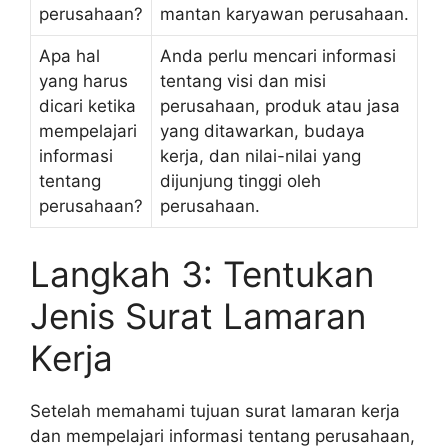
perusahaan?
mantan karyawan perusahaan.
Apa hal
Anda perlu mencari informasi
yang harus
tentang visi dan misi
dicari ketika
perusahaan, produk atau jasa
mempelajari
yang ditawarkan, budaya
informasi
kerja, dan nilai-nilai yang
tentang
dijunjung tinggi oleh
perusahaan?
perusahaan.
Langkah 3: Tentukan
Jenis Surat Lamaran
Kerja
Setelah memahami tujuan surat lamaran kerja
dan mempelajari informasi tentang perusahaan,