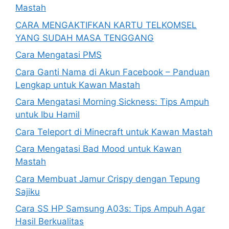
Mastah
CARA MENGAKTIFKAN KARTU TELKOMSEL
YANG SUDAH MASA TENGGANG
Cara Mengatasi PMS
Cara Ganti Nama di Akun Facebook – Panduan
Lengkap untuk Kawan Mastah
Cara Mengatasi Morning Sickness: Tips Ampuh
untuk Ibu Hamil
Cara Teleport di Minecraft untuk Kawan Mastah
Cara Mengatasi Bad Mood untuk Kawan
Mastah
Cara Membuat Jamur Crispy dengan Tepung
Sajiku
Cara SS HP Samsung A03s: Tips Ampuh Agar
Hasil Berkualitas