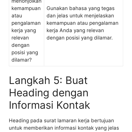
menonjolkan
kemampuan
Gunakan bahasa yang tegas
atau
dan jelas untuk menjelaskan
pengalaman
kemampuan atau pengalaman
kerja yang
kerja Anda yang relevan
relevan
dengan posisi yang dilamar.
dengan
posisi yang
dilamar?
Langkah 5: Buat
Heading dengan
Informasi Kontak
Heading pada surat lamaran kerja bertujuan
untuk memberikan informasi kontak yang jelas