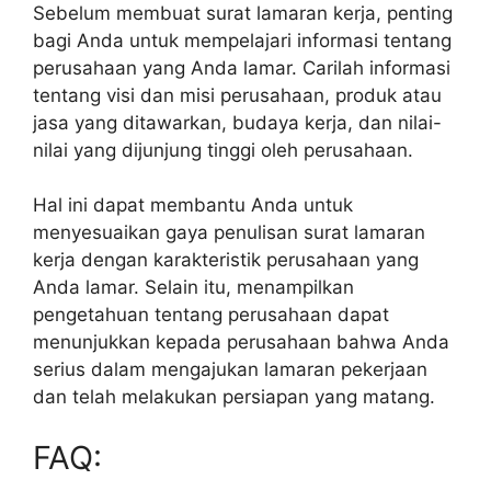
Sebelum membuat surat lamaran kerja, penting
bagi Anda untuk mempelajari informasi tentang
perusahaan yang Anda lamar. Carilah informasi
tentang visi dan misi perusahaan, produk atau
jasa yang ditawarkan, budaya kerja, dan nilai-
nilai yang dijunjung tinggi oleh perusahaan.
Hal ini dapat membantu Anda untuk
menyesuaikan gaya penulisan surat lamaran
kerja dengan karakteristik perusahaan yang
Anda lamar. Selain itu, menampilkan
pengetahuan tentang perusahaan dapat
menunjukkan kepada perusahaan bahwa Anda
serius dalam mengajukan lamaran pekerjaan
dan telah melakukan persiapan yang matang.
FAQ: