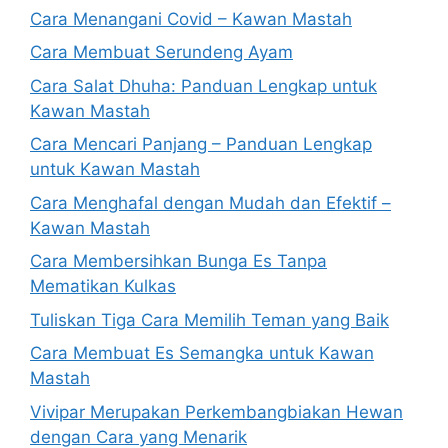
Cara Menangani Covid – Kawan Mastah
Cara Membuat Serundeng Ayam
Cara Salat Dhuha: Panduan Lengkap untuk
Kawan Mastah
Cara Mencari Panjang – Panduan Lengkap
untuk Kawan Mastah
Cara Menghafal dengan Mudah dan Efektif –
Kawan Mastah
Cara Membersihkan Bunga Es Tanpa
Mematikan Kulkas
Tuliskan Tiga Cara Memilih Teman yang Baik
Cara Membuat Es Semangka untuk Kawan
Mastah
Vivipar Merupakan Perkembangbiakan Hewan
dengan Cara yang Menarik