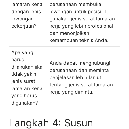
lamaran kerja
perusahaan membuka
dengan jenis
lowongan untuk posisi IT,
lowongan
gunakan jenis surat lamaran
pekerjaan?
kerja yang lebih profesional
dan menonjolkan
kemampuan teknis Anda.
Apa yang
harus
Anda dapat menghubungi
dilakukan jika
perusahaan dan meminta
tidak yakin
penjelasan lebih lanjut
jenis surat
tentang jenis surat lamaran
lamaran kerja
kerja yang diminta.
yang harus
digunakan?
Langkah 4: Susun