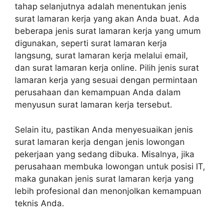
tahap selanjutnya adalah menentukan jenis
surat lamaran kerja yang akan Anda buat. Ada
beberapa jenis surat lamaran kerja yang umum
digunakan, seperti surat lamaran kerja
langsung, surat lamaran kerja melalui email,
dan surat lamaran kerja online. Pilih jenis surat
lamaran kerja yang sesuai dengan permintaan
perusahaan dan kemampuan Anda dalam
menyusun surat lamaran kerja tersebut.
Selain itu, pastikan Anda menyesuaikan jenis
surat lamaran kerja dengan jenis lowongan
pekerjaan yang sedang dibuka. Misalnya, jika
perusahaan membuka lowongan untuk posisi IT,
maka gunakan jenis surat lamaran kerja yang
lebih profesional dan menonjolkan kemampuan
teknis Anda.