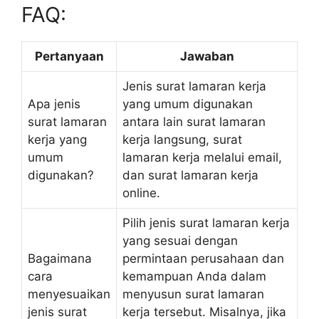
FAQ:
Pertanyaan
Jawaban
Jenis surat lamaran kerja
Apa jenis
yang umum digunakan
surat lamaran
antara lain surat lamaran
kerja yang
kerja langsung, surat
umum
lamaran kerja melalui email,
digunakan?
dan surat lamaran kerja
online.
Pilih jenis surat lamaran kerja
yang sesuai dengan
Bagaimana
permintaan perusahaan dan
cara
kemampuan Anda dalam
menyesuaikan
menyusun surat lamaran
jenis surat
kerja tersebut. Misalnya, jika