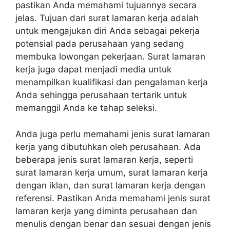
pastikan Anda memahami tujuannya secara
jelas. Tujuan dari surat lamaran kerja adalah
untuk mengajukan diri Anda sebagai pekerja
potensial pada perusahaan yang sedang
membuka lowongan pekerjaan. Surat lamaran
kerja juga dapat menjadi media untuk
menampilkan kualifikasi dan pengalaman kerja
Anda sehingga perusahaan tertarik untuk
memanggil Anda ke tahap seleksi.
Anda juga perlu memahami jenis surat lamaran
kerja yang dibutuhkan oleh perusahaan. Ada
beberapa jenis surat lamaran kerja, seperti
surat lamaran kerja umum, surat lamaran kerja
dengan iklan, dan surat lamaran kerja dengan
referensi. Pastikan Anda memahami jenis surat
lamaran kerja yang diminta perusahaan dan
menulis dengan benar dan sesuai dengan jenis