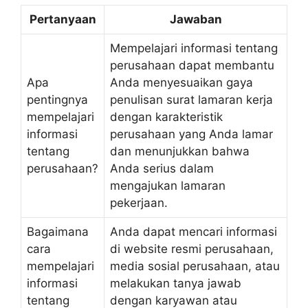
Pertanyaan
Jawaban
Mempelajari informasi tentang
perusahaan dapat membantu
Apa
Anda menyesuaikan gaya
pentingnya
penulisan surat lamaran kerja
mempelajari
dengan karakteristik
informasi
perusahaan yang Anda lamar
tentang
dan menunjukkan bahwa
perusahaan?
Anda serius dalam
mengajukan lamaran
pekerjaan.
Bagaimana
Anda dapat mencari informasi
cara
di website resmi perusahaan,
mempelajari
media sosial perusahaan, atau
informasi
melakukan tanya jawab
tentang
dengan karyawan atau