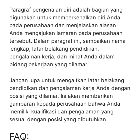
Paragraf pengenalan diri adalah bagian yang
digunakan untuk memperkenalkan diri Anda
pada perusahaan dan menjelaskan alasan
Anda mengajukan lamaran pada perusahaan
tersebut. Dalam paragraf ini, sampaikan nama
lengkap, latar belakang pendidikan,
pengalaman kerja, dan minat Anda dalam
bidang pekerjaan yang dilamar.
Jangan lupa untuk mengaitkan latar belakang
pendidikan dan pengalaman kerja Anda dengan
posisi yang dilamar. Ini akan memberikan
gambaran kepada perusahaan bahwa Anda
memiliki kualifikasi dan pengalaman yang
sesuai dengan posisi yang dibutuhkan.
FAQ: