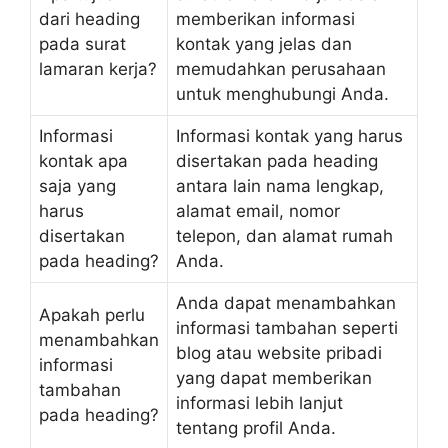
dari heading
memberikan informasi
pada surat
kontak yang jelas dan
lamaran kerja?
memudahkan perusahaan
untuk menghubungi Anda.
Informasi
Informasi kontak yang harus
kontak apa
disertakan pada heading
saja yang
antara lain nama lengkap,
harus
alamat email, nomor
disertakan
telepon, dan alamat rumah
pada heading?
Anda.
Anda dapat menambahkan
Apakah perlu
informasi tambahan seperti
menambahkan
blog atau website pribadi
informasi
yang dapat memberikan
tambahan
informasi lebih lanjut
pada heading?
tentang profil Anda.