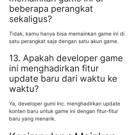
beberapa perangkat
sekaligus?
Tidak, kamu hanya bisa memainkan game ini di
satu perangkat saja dengan satu akun game.
13. Apakah developer game
ini menghadirkan fitur
update baru dari waktu ke
waktu?
Ya, developer gumi Inc. menghadirkan update
konten baru untuk game ini dengan fitur-fitur
baru yang menarik.