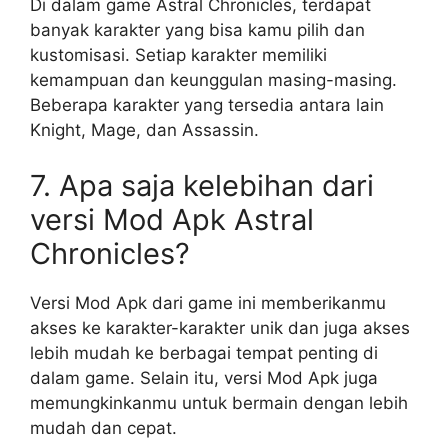
Di dalam game Astral Chronicles, terdapat
banyak karakter yang bisa kamu pilih dan
kustomisasi. Setiap karakter memiliki
kemampuan dan keunggulan masing-masing.
Beberapa karakter yang tersedia antara lain
Knight, Mage, dan Assassin.
7. Apa saja kelebihan dari
versi Mod Apk Astral
Chronicles?
Versi Mod Apk dari game ini memberikanmu
akses ke karakter-karakter unik dan juga akses
lebih mudah ke berbagai tempat penting di
dalam game. Selain itu, versi Mod Apk juga
memungkinkanmu untuk bermain dengan lebih
mudah dan cepat.