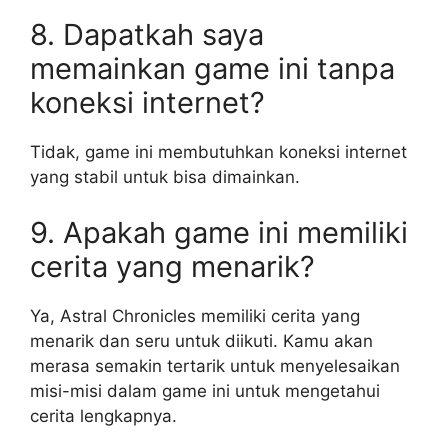
8. Dapatkah saya
memainkan game ini tanpa
koneksi internet?
Tidak, game ini membutuhkan koneksi internet
yang stabil untuk bisa dimainkan.
9. Apakah game ini memiliki
cerita yang menarik?
Ya, Astral Chronicles memiliki cerita yang
menarik dan seru untuk diikuti. Kamu akan
merasa semakin tertarik untuk menyelesaikan
misi-misi dalam game ini untuk mengetahui
cerita lengkapnya.