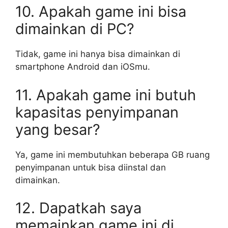
10. Apakah game ini bisa
dimainkan di PC?
Tidak, game ini hanya bisa dimainkan di
smartphone Android dan iOSmu.
11. Apakah game ini butuh
kapasitas penyimpanan
yang besar?
Ya, game ini membutuhkan beberapa GB ruang
penyimpanan untuk bisa diinstal dan
dimainkan.
12. Dapatkah saya
memainkan game ini di