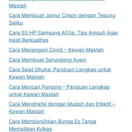
Mastah
Cara Membuat Jamur Crispy dengan Tepung
Sajiku
Cara SS HP Samsung A03s: Tips Ampuh Agar
Hasil Berkualitas
Cara Menangani Covid – Kawan Mastah
Cara Membuat Serundeng Ayam
Cara Salat Dhuha: Panduan Lengkap untuk
Kawan Mastah
Cara Mencari Panjang – Panduan Lengkap
untuk Kawan Mastah
Cara Menghafal dengan Mudah dan Efektif –
Kawan Mastah
Cara Membersihkan Bunga Es Tanpa
Mematikan Kulkas