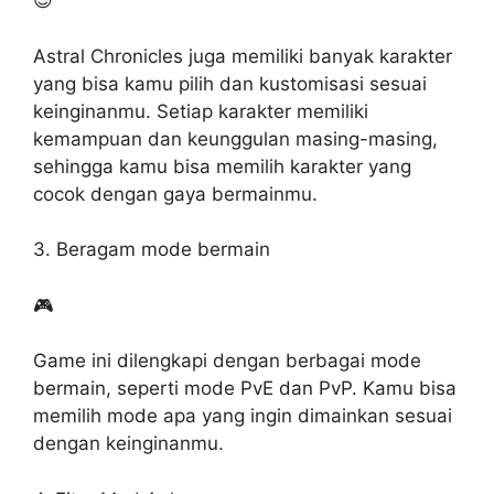
😎
Astral Chronicles juga memiliki banyak karakter
yang bisa kamu pilih dan kustomisasi sesuai
keinginanmu. Setiap karakter memiliki
kemampuan dan keunggulan masing-masing,
sehingga kamu bisa memilih karakter yang
cocok dengan gaya bermainmu.
3. Beragam mode bermain
🎮
Game ini dilengkapi dengan berbagai mode
bermain, seperti mode PvE dan PvP. Kamu bisa
memilih mode apa yang ingin dimainkan sesuai
dengan keinginanmu.