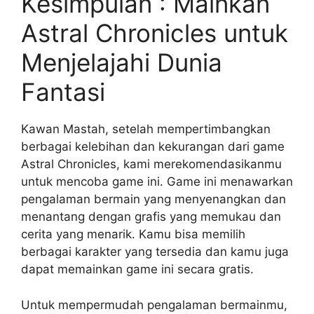
Kesimpulan : Mainkan
Astral Chronicles untuk
Menjelajahi Dunia
Fantasi
Kawan Mastah, setelah mempertimbangkan
berbagai kelebihan dan kekurangan dari game
Astral Chronicles, kami merekomendasikanmu
untuk mencoba game ini. Game ini menawarkan
pengalaman bermain yang menyenangkan dan
menantang dengan grafis yang memukau dan
cerita yang menarik. Kamu bisa memilih
berbagai karakter yang tersedia dan kamu juga
dapat memainkan game ini secara gratis.
Untuk mempermudah pengalaman bermainmu,