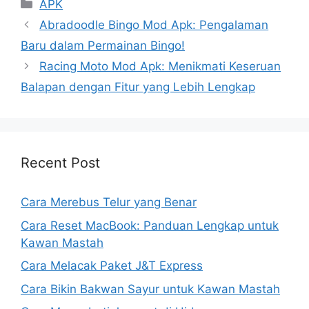
Kategori
APK
Abradoodle Bingo Mod Apk: Pengalaman
Baru dalam Permainan Bingo!
Racing Moto Mod Apk: Menikmati Keseruan
Balapan dengan Fitur yang Lebih Lengkap
Recent Post
Cara Merebus Telur yang Benar
Cara Reset MacBook: Panduan Lengkap untuk
Kawan Mastah
Cara Melacak Paket J&T Express
Cara Bikin Bakwan Sayur untuk Kawan Mastah