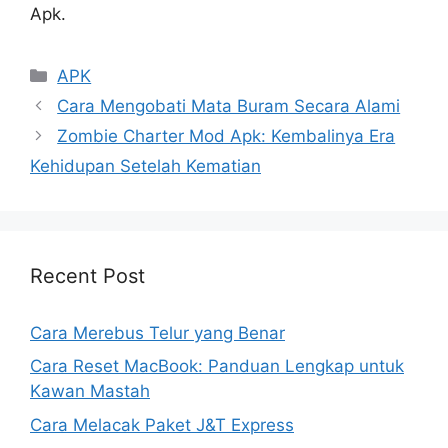
Apk.
Kategori
APK
Cara Mengobati Mata Buram Secara Alami
Zombie Charter Mod Apk: Kembalinya Era
Kehidupan Setelah Kematian
Recent Post
Cara Merebus Telur yang Benar
Cara Reset MacBook: Panduan Lengkap untuk
Kawan Mastah
Cara Melacak Paket J&T Express