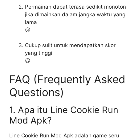
Permainan dapat terasa sedikit monoton
jika dimainkan dalam jangka waktu yang
lama
😕
Cukup sulit untuk mendapatkan skor
yang tinggi
😥
FAQ (Frequently Asked
Questions)
1. Apa itu Line Cookie Run
Mod Apk?
Line Cookie Run Mod Apk adalah game seru