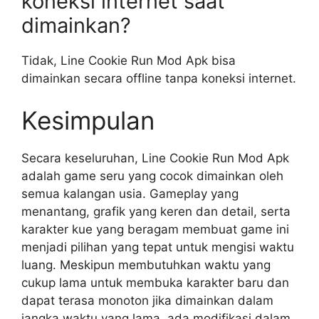
koneksi internet saat
dimainkan?
Tidak, Line Cookie Run Mod Apk bisa
dimainkan secara offline tanpa koneksi internet.
Kesimpulan
Secara keseluruhan, Line Cookie Run Mod Apk
adalah game seru yang cocok dimainkan oleh
semua kalangan usia. Gameplay yang
menantang, grafik yang keren dan detail, serta
karakter kue yang beragam membuat game ini
menjadi pilihan yang tepat untuk mengisi waktu
luang. Meskipun membutuhkan waktu yang
cukup lama untuk membuka karakter baru dan
dapat terasa monoton jika dimainkan dalam
jangka waktu yang lama, ada modifikasi dalam