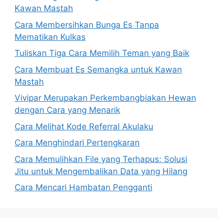
Kawan Mastah
Cara Membersihkan Bunga Es Tanpa
Mematikan Kulkas
Tuliskan Tiga Cara Memilih Teman yang Baik
Cara Membuat Es Semangka untuk Kawan
Mastah
Vivipar Merupakan Perkembangbiakan Hewan
dengan Cara yang Menarik
Cara Melihat Kode Referral Akulaku
Cara Menghindari Pertengkaran
Cara Memulihkan File yang Terhapus: Solusi
Jitu untuk Mengembalikan Data yang Hilang
Cara Mencari Hambatan Pengganti