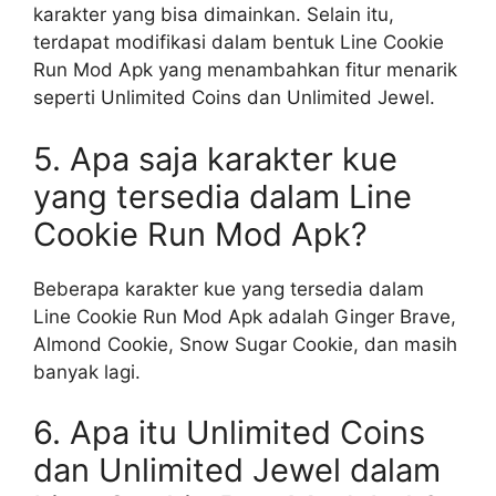
karakter yang bisa dimainkan. Selain itu,
terdapat modifikasi dalam bentuk Line Cookie
Run Mod Apk yang menambahkan fitur menarik
seperti Unlimited Coins dan Unlimited Jewel.
5. Apa saja karakter kue
yang tersedia dalam Line
Cookie Run Mod Apk?
Beberapa karakter kue yang tersedia dalam
Line Cookie Run Mod Apk adalah Ginger Brave,
Almond Cookie, Snow Sugar Cookie, dan masih
banyak lagi.
6. Apa itu Unlimited Coins
dan Unlimited Jewel dalam