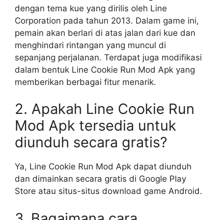
dengan tema kue yang dirilis oleh Line
Corporation pada tahun 2013. Dalam game ini,
pemain akan berlari di atas jalan dari kue dan
menghindari rintangan yang muncul di
sepanjang perjalanan. Terdapat juga modifikasi
dalam bentuk Line Cookie Run Mod Apk yang
memberikan berbagai fitur menarik.
2. Apakah Line Cookie Run
Mod Apk tersedia untuk
diunduh secara gratis?
Ya, Line Cookie Run Mod Apk dapat diunduh
dan dimainkan secara gratis di Google Play
Store atau situs-situs download game Android.
3. Bagaimana cara