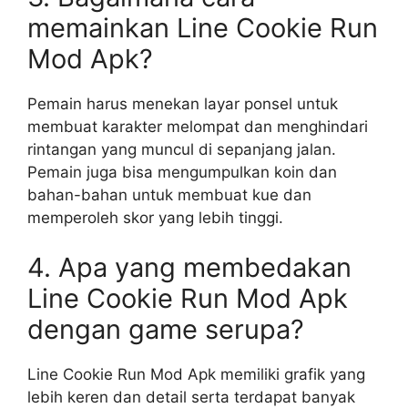
memainkan Line Cookie Run
Mod Apk?
Pemain harus menekan layar ponsel untuk
membuat karakter melompat dan menghindari
rintangan yang muncul di sepanjang jalan.
Pemain juga bisa mengumpulkan koin dan
bahan-bahan untuk membuat kue dan
memperoleh skor yang lebih tinggi.
4. Apa yang membedakan
Line Cookie Run Mod Apk
dengan game serupa?
Line Cookie Run Mod Apk memiliki grafik yang
lebih keren dan detail serta terdapat banyak