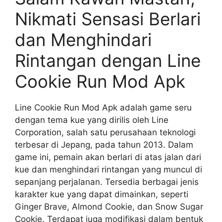
Nikmati Sensasi Berlari
dan Menghindari
Rintangan dengan Line
Cookie Run Mod Apk
Line Cookie Run Mod Apk adalah game seru
dengan tema kue yang dirilis oleh Line
Corporation, salah satu perusahaan teknologi
terbesar di Jepang, pada tahun 2013. Dalam
game ini, pemain akan berlari di atas jalan dari
kue dan menghindari rintangan yang muncul di
sepanjang perjalanan. Tersedia berbagai jenis
karakter kue yang dapat dimainkan, seperti
Ginger Brave, Almond Cookie, dan Snow Sugar
Cookie. Terdapat juga modifikasi dalam bentuk