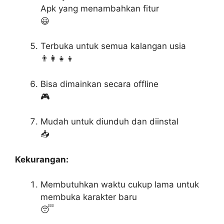
Apk yang menambahkan fitur
😃
Terbuka untuk semua kalangan usia
👨‍👩‍👧‍👦
Bisa dimainkan secara offline
🎮
Mudah untuk diunduh dan diinstal
📥
Kekurangan:
Membutuhkan waktu cukup lama untuk
membuka karakter baru
😴