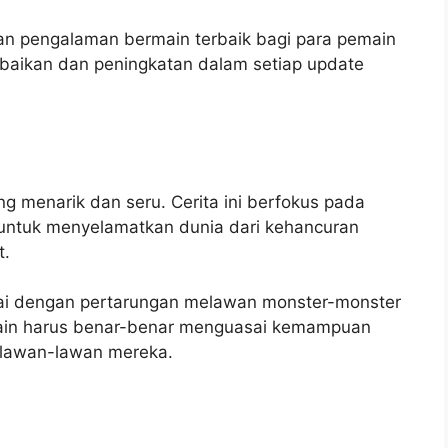
n pengalaman bermain terbaik bagi para pemain
baikan dan peningkatan dalam setiap update
 menarik dan seru. Cerita ini berfokus pada
untuk menyelamatkan dunia dari kehancuran
t.
rnai dengan pertarungan melawan monster-monster
ain harus benar-benar menguasai kemampuan
 lawan-lawan mereka.