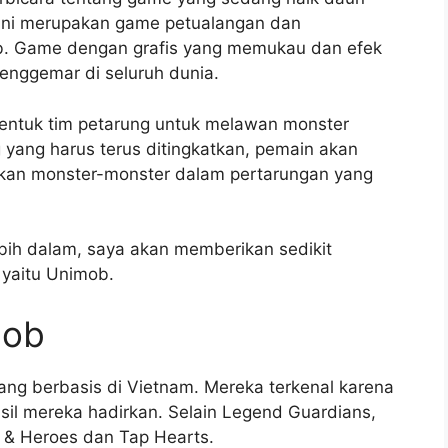
ini merupakan game petualangan dan
ob. Game dengan grafis yang memukau dan efek
penggemar di seluruh dunia.
entuk tim petarung untuk melawan monster
yang harus terus ditingkatkan, pemain akan
kan monster-monster dalam pertarungan yang
bih dalam, saya akan memberikan sedikit
yaitu Unimob.
mob
 berbasis di Vietnam. Mereka terkenal karena
sil mereka hadirkan. Selain Legend Guardians,
 & Heroes dan Tap Hearts.