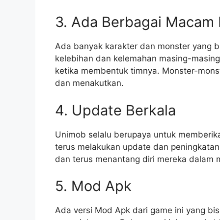
3. Ada Berbagai Macam 
Ada banyak karakter dan monster yang bis
kelebihan dan kelemahan masing-masing,
ketika membentuk timnya. Monster-monst
dan menakutkan.
4. Update Berkala
Unimob selalu berupaya untuk memberik
terus melakukan update dan peningkatan 
dan terus menantang diri mereka dalam 
5. Mod Apk
Ada versi Mod Apk dari game ini yang b