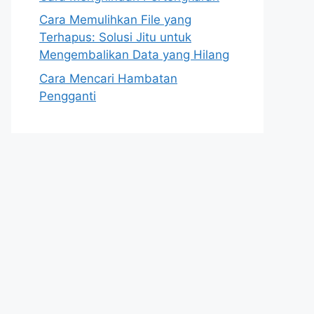
Cara Memulihkan File yang
Terhapus: Solusi Jitu untuk
Mengembalikan Data yang Hilang
Cara Mencari Hambatan
Pengganti