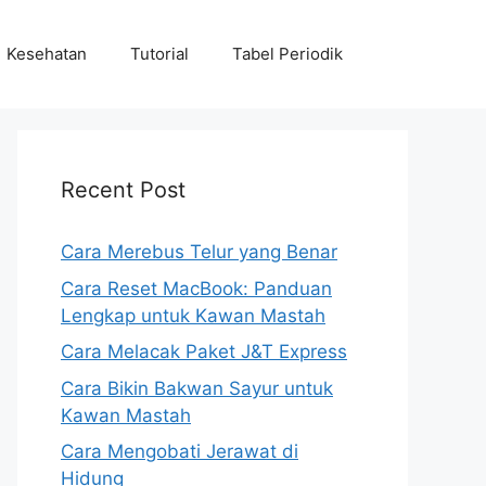
Kesehatan
Tutorial
Tabel Periodik
Recent Post
Cara Merebus Telur yang Benar
Cara Reset MacBook: Panduan
Lengkap untuk Kawan Mastah
Cara Melacak Paket J&T Express
Cara Bikin Bakwan Sayur untuk
Kawan Mastah
Cara Mengobati Jerawat di
Hidung