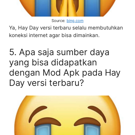
Source:
bing.com
Ya, Hay Day versi terbaru selalu membutuhkan
koneksi internet agar bisa dimainkan.
5. Apa saja sumber daya
yang bisa didapatkan
dengan Mod Apk pada Hay
Day versi terbaru?