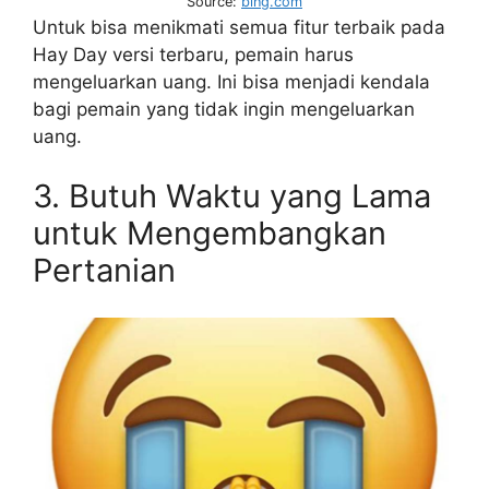
Source:
bing.com
Untuk bisa menikmati semua fitur terbaik pada
Hay Day versi terbaru, pemain harus
mengeluarkan uang. Ini bisa menjadi kendala
bagi pemain yang tidak ingin mengeluarkan
uang.
3. Butuh Waktu yang Lama
untuk Mengembangkan
Pertanian