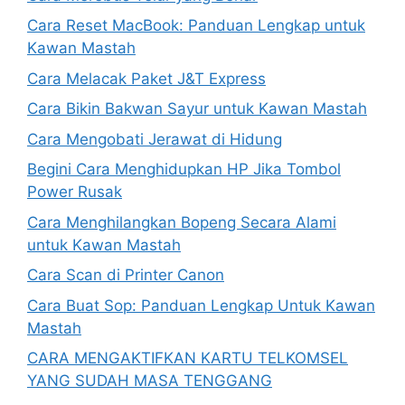
Cara Reset MacBook: Panduan Lengkap untuk
Kawan Mastah
Cara Melacak Paket J&T Express
Cara Bikin Bakwan Sayur untuk Kawan Mastah
Cara Mengobati Jerawat di Hidung
Begini Cara Menghidupkan HP Jika Tombol
Power Rusak
Cara Menghilangkan Bopeng Secara Alami
untuk Kawan Mastah
Cara Scan di Printer Canon
Cara Buat Sop: Panduan Lengkap Untuk Kawan
Mastah
CARA MENGAKTIFKAN KARTU TELKOMSEL
YANG SUDAH MASA TENGGANG