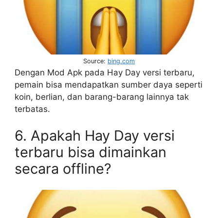
Source:
bing.com
Dengan Mod Apk pada Hay Day versi terbaru,
pemain bisa mendapatkan sumber daya seperti
koin, berlian, dan barang-barang lainnya tak
terbatas.
6. Apakah Hay Day versi
terbaru bisa dimainkan
secara offline?