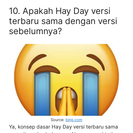
10. Apakah Hay Day versi
terbaru sama dengan versi
sebelumnya?
Source:
bing.com
Ya, konsep dasar Hay Day versi terbaru sama