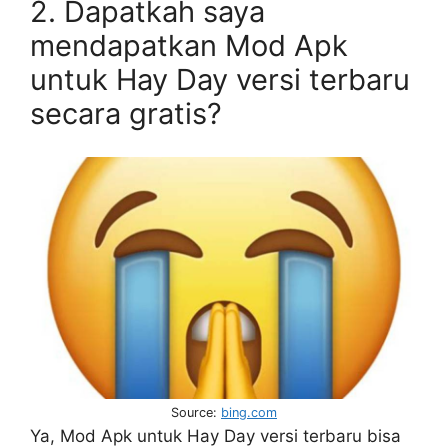
2. Dapatkah saya
mendapatkan Mod Apk
untuk Hay Day versi terbaru
secara gratis?
Source:
bing.com
Ya, Mod Apk untuk Hay Day versi terbaru bisa