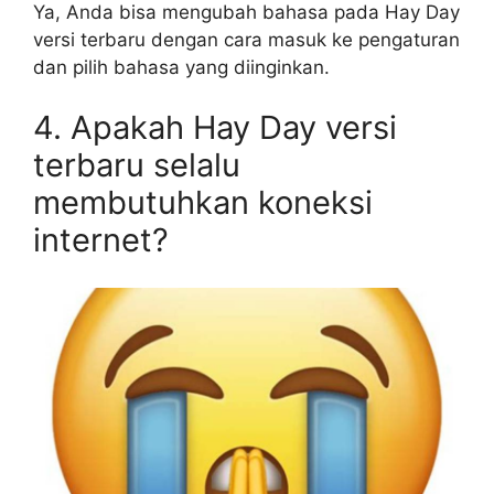
Ya, Anda bisa mengubah bahasa pada Hay Day
versi terbaru dengan cara masuk ke pengaturan
dan pilih bahasa yang diinginkan.
4. Apakah Hay Day versi
terbaru selalu
membutuhkan koneksi
internet?