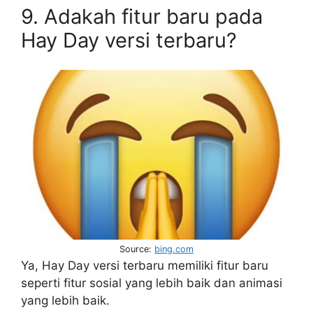
9. Adakah fitur baru pada
Hay Day versi terbaru?
Source:
bing.com
Ya, Hay Day versi terbaru memiliki fitur baru
seperti fitur sosial yang lebih baik dan animasi
yang lebih baik.