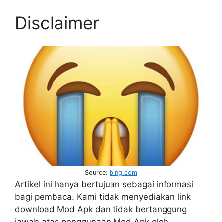
Disclaimer
Source:
bing.com
Artikel ini hanya bertujuan sebagai informasi
bagi pembaca. Kami tidak menyediakan link
download Mod Apk dan tidak bertanggung
jawab atas penggunaan Mod Apk oleh