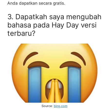
Anda dapatkan secara gratis.
3. Dapatkah saya mengubah
bahasa pada Hay Day versi
terbaru?
Source:
bing.com