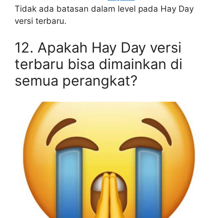
Tidak ada batasan dalam level pada Hay Day
versi terbaru.
12. Apakah Hay Day versi
terbaru bisa dimainkan di
semua perangkat?