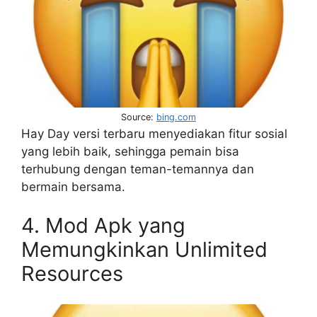
Source:
bing.com
Hay Day versi terbaru menyediakan fitur sosial
yang lebih baik, sehingga pemain bisa
terhubung dengan teman-temannya dan
bermain bersama.
4. Mod Apk yang
Memungkinkan Unlimited
Resources