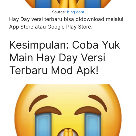
Source:
bing.com
Hay Day versi terbaru bisa didownload melalui
App Store atau Google Play Store.
Kesimpulan: Coba Yuk
Main Hay Day Versi
Terbaru Mod Apk!