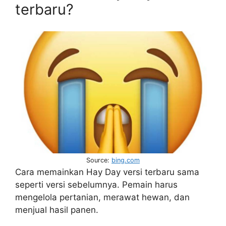
terbaru?
Source:
bing.com
Cara memainkan Hay Day versi terbaru sama
seperti versi sebelumnya. Pemain harus
mengelola pertanian, merawat hewan, dan
menjual hasil panen.