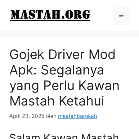
Langsung
ke
Menu
isi
Gojek Driver Mod
Apk: Segalanya
yang Perlu Kawan
Mastah Ketahui
April 23, 2025
oleh
mastahbarokah
Salam Kawan Mastah,