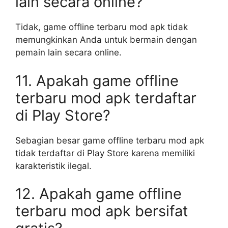
lain secara online?
Tidak, game offline terbaru mod apk tidak
memungkinkan Anda untuk bermain dengan
pemain lain secara online.
11. Apakah game offline
terbaru mod apk terdaftar
di Play Store?
Sebagian besar game offline terbaru mod apk
tidak terdaftar di Play Store karena memiliki
karakteristik ilegal.
12. Apakah game offline
terbaru mod apk bersifat