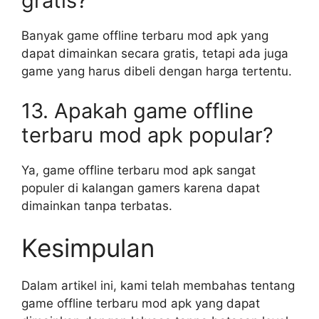
gratis?
Banyak game offline terbaru mod apk yang
dapat dimainkan secara gratis, tetapi ada juga
game yang harus dibeli dengan harga tertentu.
13. Apakah game offline
terbaru mod apk popular?
Ya, game offline terbaru mod apk sangat
populer di kalangan gamers karena dapat
dimainkan tanpa terbatas.
Kesimpulan
Dalam artikel ini, kami telah membahas tentang
game offline terbaru mod apk yang dapat