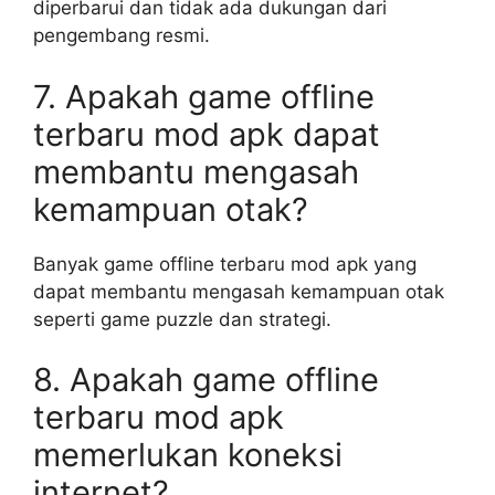
diperbarui dan tidak ada dukungan dari
pengembang resmi.
7. Apakah game offline
terbaru mod apk dapat
membantu mengasah
kemampuan otak?
Banyak game offline terbaru mod apk yang
dapat membantu mengasah kemampuan otak
seperti game puzzle dan strategi.
8. Apakah game offline
terbaru mod apk
memerlukan koneksi
internet?