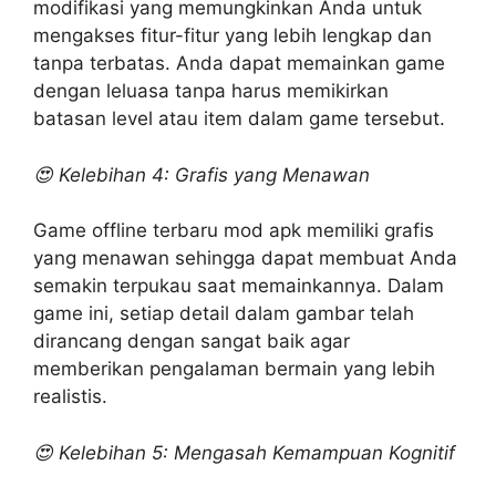
modifikasi yang memungkinkan Anda untuk
mengakses fitur-fitur yang lebih lengkap dan
tanpa terbatas. Anda dapat memainkan game
dengan leluasa tanpa harus memikirkan
batasan level atau item dalam game tersebut.
😍 Kelebihan 4: Grafis yang Menawan
Game offline terbaru mod apk memiliki grafis
yang menawan sehingga dapat membuat Anda
semakin terpukau saat memainkannya. Dalam
game ini, setiap detail dalam gambar telah
dirancang dengan sangat baik agar
memberikan pengalaman bermain yang lebih
realistis.
😍 Kelebihan 5: Mengasah Kemampuan Kognitif