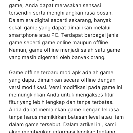
game, Anda dapat merasakan sensasi
tersendiri serta menghilangkan rasa bosan.
Dalam era digital seperti sekarang, banyak
sekali game yang dapat dimainkan melalui
smartphone atau PC. Terdapat berbagai jenis
game seperti game online maupun offline.
Namun, game offline menjadi salah satu game
yang masih digemari oleh banyak orang.
Game offline terbaru mod apk adalah game
yang dapat dimainkan secara offline dengan
versi modifikasi. Versi modifikasi pada game ini
memungkinkan Anda untuk mengakses fitur-
fitur yang lebih lengkap dan tanpa terbatas.
Anda dapat memainkan game dengan leluasa
tanpa harus memikirkan batasan level atau item
dalam game tersebut. Dalam artikel ini, kami
akan memberikan informasi lengkap tentang