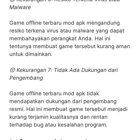
Malware
Game offline terbaru mod apk mengandung
resiko terkena virus atau malware yang dapat
membahayakan perangkat Anda. Hal ini
tentunya membuat game tersebut kurang aman
untuk dimainkan.
😔 Kekurangan 7: Tidak Ada Dukungan dari
Pengembang
Game offline terbaru mod apk tidak
mendapatkan dukungan dari pengembang
resmi. Hal ini membuat game tersebut menjadi
kurang terjamin kualitasnya dan rentan
terhadap bug atau kesalahan program.