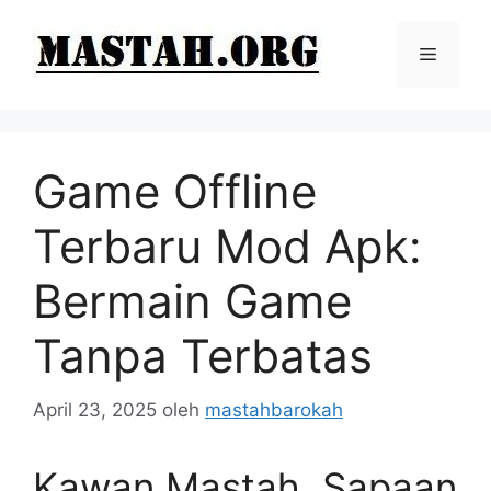
Langsung
ke
Menu
isi
Game Offline
Terbaru Mod Apk:
Bermain Game
Tanpa Terbatas
April 23, 2025
oleh
mastahbarokah
Kawan Mastah, Sapaan