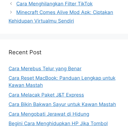
Cara Menghilangkan Filter TikTok
Minecraft Comes Alive Mod Apk: Ciptakan
Kehidupan Virtualmu Sendiri
Recent Post
Cara Merebus Telur yang Benar
Cara Reset MacBook: Panduan Lengkap untuk
Kawan Mastah
Cara Melacak Paket J&T Express
Cara Bikin Bakwan Sayur untuk Kawan Mastah
Cara Mengobati Jerawat di Hidung
Begini Cara Menghidupkan HP Jika Tombol