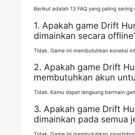
Berikut adalah 13 FAQ yang paling sering
1. Apakah game Drift H
dimainkan secara offline
Tidak. Game ini membutuhkan koneksi int
2. Apakah game Drift H
membutuhkan akun untu
Tidak. Kamu dapat langsung bermain gam
3. Apakah game Drift H
dimainkan pada semua j
Tidak. Game ini membutuhkan smartphone