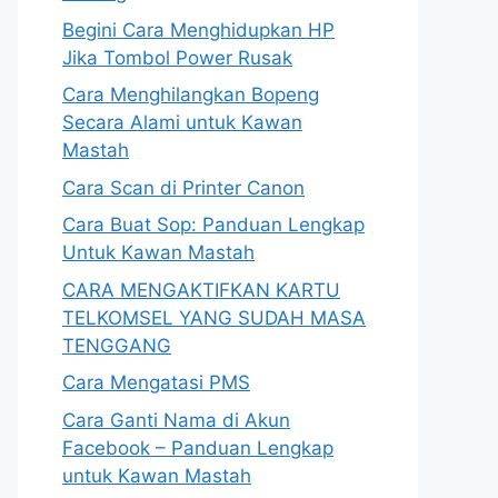
Begini Cara Menghidupkan HP
Jika Tombol Power Rusak
Cara Menghilangkan Bopeng
Secara Alami untuk Kawan
Mastah
Cara Scan di Printer Canon
Cara Buat Sop: Panduan Lengkap
Untuk Kawan Mastah
CARA MENGAKTIFKAN KARTU
TELKOMSEL YANG SUDAH MASA
TENGGANG
Cara Mengatasi PMS
Cara Ganti Nama di Akun
Facebook – Panduan Lengkap
untuk Kawan Mastah