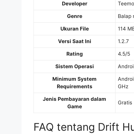
Developer
Teemo
Genre
Balap 
Ukuran File
114 M
Versi Saat Ini
1.2.7
Rating
4.5/5
Sistem Operasi
Andro
Minimum System
Androi
Requirements
GHz
Jenis Pembayaran dalam
Gratis
Game
FAQ tentang Drift 