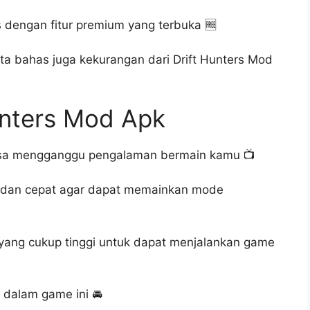
s dengan fitur premium yang terbuka 🆓
ta bahas juga kekurangan dari Drift Hunters Mod
unters Mod Apk
bisa mengganggu pengalaman bermain kamu 📺
bil dan cepat agar dapat memainkan mode
yang cukup tinggi untuk dapat menjalankan game
a dalam game ini 🚘