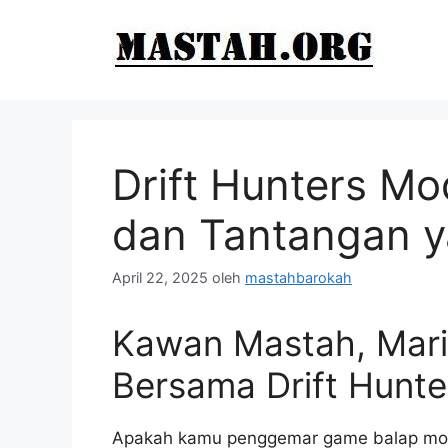
Langsung
ke
isi
Drift Hunters Mo
dan Tantangan 
April 22, 2025
oleh
mastahbarokah
Kawan Mastah, Mari
Bersama Drift Hunt
Apakah kamu penggemar game balap mobil