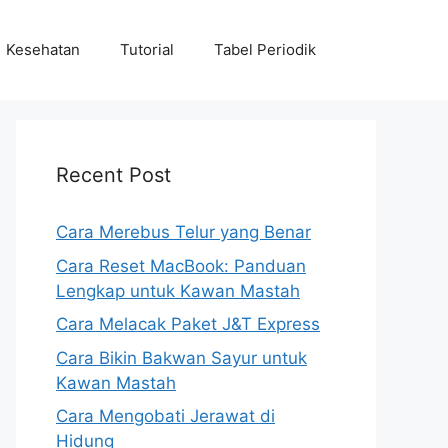
Kesehatan
Tutorial
Tabel Periodik
Recent Post
Cara Merebus Telur yang Benar
Cara Reset MacBook: Panduan
Lengkap untuk Kawan Mastah
Cara Melacak Paket J&T Express
Cara Bikin Bakwan Sayur untuk
Kawan Mastah
Cara Mengobati Jerawat di
Hidung