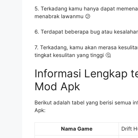
5. Terkadang kamu hanya dapat memenan
menabrak lawanmu 😕
6. Terdapat beberapa bug atau kesalahan 
7. Terkadang, kamu akan merasa kesuli
tingkat kesulitan yang tinggi 🤔
Informasi Lengkap t
Mod Apk
Berikut adalah tabel yang berisi semua i
Apk:
Nama Game
Drift 