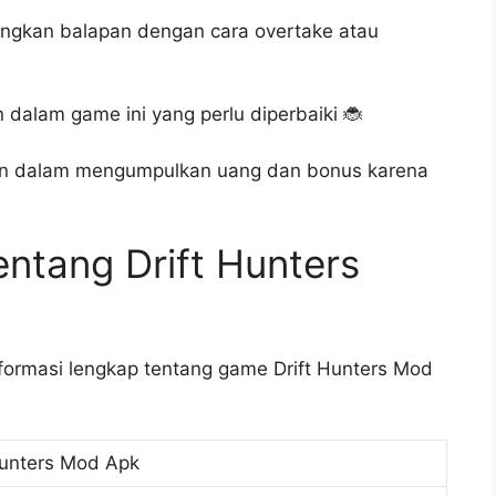
gkan balapan dengan cara overtake atau
dalam game ini yang perlu diperbaiki 🐞
tan dalam mengumpulkan uang dan bonus karena
entang Drift Hunters
nformasi lengkap tentang game Drift Hunters Mod
Hunters Mod Apk