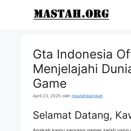
Langsung
ke
isi
Gta Indonesia Of
Menjelajahi Duni
Game
April 23, 2025
oleh
mastahbarokah
Selamat Datang, Ka
Apakah kamu seorang gamer sejati yang