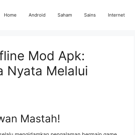
Home
Android
Saham
Sains
Internet
fline Mod Apk:
a Nyata Melalui
wan Mastah!
 selalu mengidamkan pengalaman bermain game