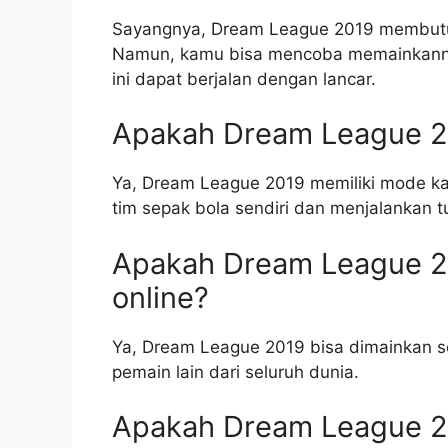
Sayangnya, Dream League 2019 membutuhk
Namun, kamu bisa mencoba memainkann
ini dapat berjalan dengan lancar.
Apakah Dream League 20
Ya, Dream League 2019 memiliki mode 
tim sepak bola sendiri dan menjalankan 
Apakah Dream League 20
online?
Ya, Dream League 2019 bisa dimainkan 
pemain lain dari seluruh dunia.
Apakah Dream League 20