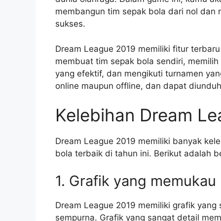
membangun tim sepak bola dari nol dan 
sukses.
Dream League 2019 memiliki fitur terbar
membuat tim sepak bola sendiri, memilih 
yang efektif, dan mengikuti turnamen ya
online maupun offline, dan dapat diunduh 
Kelebihan Dream Le
Dream League 2019 memiliki banyak kel
bola terbaik di tahun ini. Berikut adalah
1. Grafik yang memukau
Dream League 2019 memiliki grafik yang
sempurna. Grafik yang sangat detail m