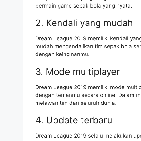
bermain game sepak bola yang nyata.
2. Kendali yang mudah
Dream League 2019 memiliki kendali yang
mudah mengendalikan tim sepak bola send
dengan keinginanmu.
3. Mode multiplayer
Dream League 2019 memiliki mode multi
dengan temanmu secara online. Dalam m
melawan tim dari seluruh dunia.
4. Update terbaru
Dream League 2019 selalu melakukan up