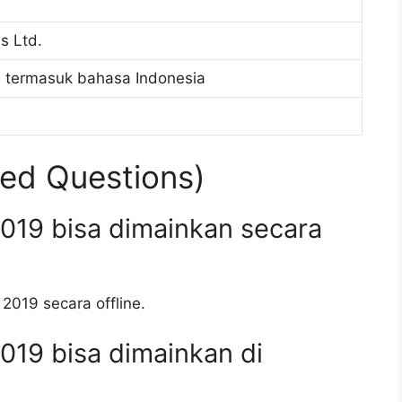
s Ltd.
 termasuk bahasa Indonesia
ed Questions)
19 bisa dimainkan secara
019 secara offline.
19 bisa dimainkan di