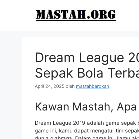
Langsung
ke
isi
Dream League 2
Sepak Bola Terba
April 24, 2025
oleh
mastahbarokah
Kawan Mastah, Apa 
Dream League 2019 adalah game sepak bol
game ini, kamu dapat mengatur tim sepak
dunia olahraga. Dalam game ini, kamu ak