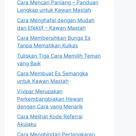
Cara Mencari Panjang – Panduan
Lengkap untuk Kawan Mastah
Cara Menghafal dengan Mudah
dan Efektif – Kawan Mastah
Cara Membersihkan Bunga Es
Tanpa Mematikan Kulkas
Tuliskan Tiga Cara Memilih Teman
yang Baik
Cara Membuat Es Semangka
untuk Kawan Mastah
Vivipar Merupakan
Perkembangbiakan Hewan
dengan Cara yang Menarik
Cara Melihat Kode Referral
Akulaku
Cara Menghindari Pertengkaran