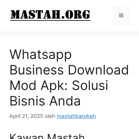
Langsung
ke
Menu
isi
Whatsapp
Business Download
Mod Apk: Solusi
Bisnis Anda
April 21, 2025
oleh
mastahbarokah
Kawan Mastah,