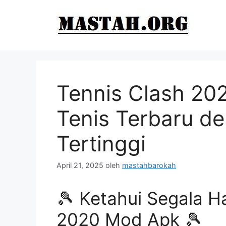
Langsung
ke
isi
Tennis Clash 2
Tenis Terbaru de
Tertinggi
April 21, 2025
oleh
mastahbarokah
🎾 Ketahui Segala H
2020 Mod Apk 🎾