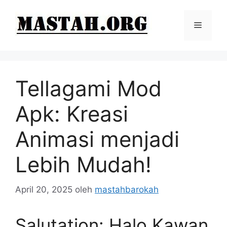
Langsung
ke
Menu
isi
Tellagami Mod
Apk: Kreasi
Animasi menjadi
Lebih Mudah!
April 20, 2025
oleh
mastahbarokah
Salutation: Halo Kawan