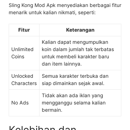
Sling Kong Mod Apk menyediakan berbagai fitur
menarik untuk kalian nikmati, seperti:
Fitur
Keterangan
Kalian dapat mengumpulkan
Unlimited
koin dalam jumlah tak terbatas
Coins
untuk membeli karakter baru
dan item lainnya.
Unlocked
Semua karakter terbuka dan
Characters
siap dimainkan sejak awal.
Tidak akan ada iklan yang
No Ads
mengganggu selama kalian
bermain.
Kelebihan dan