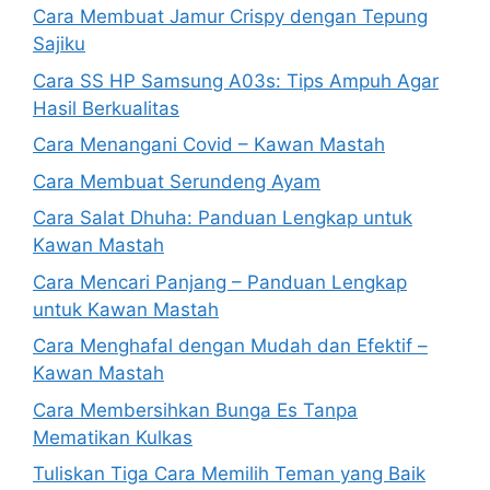
Cara Membuat Jamur Crispy dengan Tepung
Sajiku
Cara SS HP Samsung A03s: Tips Ampuh Agar
Hasil Berkualitas
Cara Menangani Covid – Kawan Mastah
Cara Membuat Serundeng Ayam
Cara Salat Dhuha: Panduan Lengkap untuk
Kawan Mastah
Cara Mencari Panjang – Panduan Lengkap
untuk Kawan Mastah
Cara Menghafal dengan Mudah dan Efektif –
Kawan Mastah
Cara Membersihkan Bunga Es Tanpa
Mematikan Kulkas
Tuliskan Tiga Cara Memilih Teman yang Baik