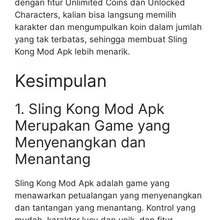
dengan fitur Unlimited Coins dan Unlocked
Characters, kalian bisa langsung memilih
karakter dan mengumpulkan koin dalam jumlah
yang tak terbatas, sehingga membuat Sling
Kong Mod Apk lebih menarik.
Kesimpulan
1. Sling Kong Mod Apk
Merupakan Game yang
Menyenangkan dan
Menantang
Sling Kong Mod Apk adalah game yang
menawarkan petualangan yang menyenangkan
dan tantangan yang menantang. Kontrol yang