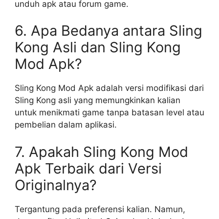
unduh apk atau forum game.
6. Apa Bedanya antara Sling
Kong Asli dan Sling Kong
Mod Apk?
Sling Kong Mod Apk adalah versi modifikasi dari
Sling Kong asli yang memungkinkan kalian
untuk menikmati game tanpa batasan level atau
pembelian dalam aplikasi.
7. Apakah Sling Kong Mod
Apk Terbaik dari Versi
Originalnya?
Tergantung pada preferensi kalian. Namun,