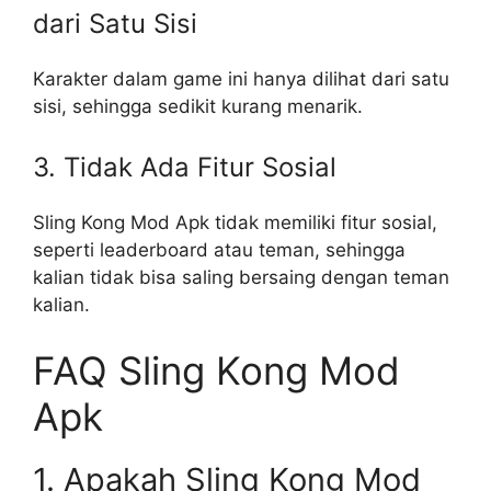
dari Satu Sisi
Karakter dalam game ini hanya dilihat dari satu
sisi, sehingga sedikit kurang menarik.
3. Tidak Ada Fitur Sosial
Sling Kong Mod Apk tidak memiliki fitur sosial,
seperti leaderboard atau teman, sehingga
kalian tidak bisa saling bersaing dengan teman
kalian.
FAQ Sling Kong Mod
Apk
1. Apakah Sling Kong Mod