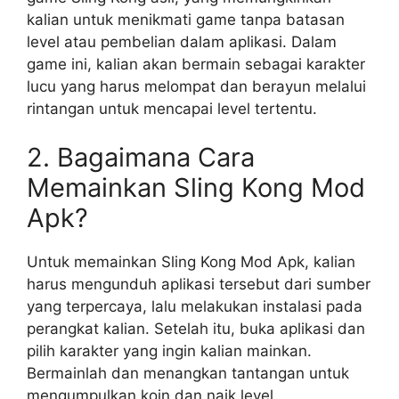
kalian untuk menikmati game tanpa batasan
level atau pembelian dalam aplikasi. Dalam
game ini, kalian akan bermain sebagai karakter
lucu yang harus melompat dan berayun melalui
rintangan untuk mencapai level tertentu.
2. Bagaimana Cara
Memainkan Sling Kong Mod
Apk?
Untuk memainkan Sling Kong Mod Apk, kalian
harus mengunduh aplikasi tersebut dari sumber
yang terpercaya, lalu melakukan instalasi pada
perangkat kalian. Setelah itu, buka aplikasi dan
pilih karakter yang ingin kalian mainkan.
Bermainlah dan menangkan tantangan untuk
mengumpulkan koin dan naik level.