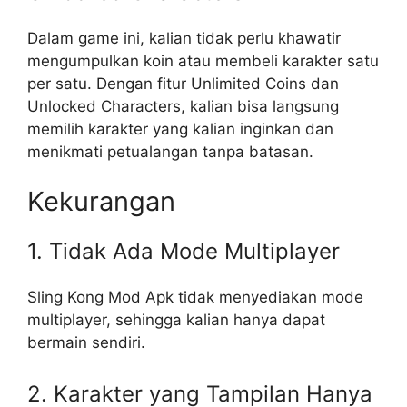
Dalam game ini, kalian tidak perlu khawatir
mengumpulkan koin atau membeli karakter satu
per satu. Dengan fitur Unlimited Coins dan
Unlocked Characters, kalian bisa langsung
memilih karakter yang kalian inginkan dan
menikmati petualangan tanpa batasan.
Kekurangan
1. Tidak Ada Mode Multiplayer
Sling Kong Mod Apk tidak menyediakan mode
multiplayer, sehingga kalian hanya dapat
bermain sendiri.
2. Karakter yang Tampilan Hanya