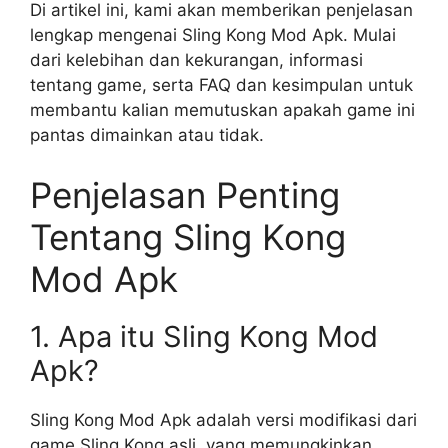
Di artikel ini, kami akan memberikan penjelasan
lengkap mengenai Sling Kong Mod Apk. Mulai
dari kelebihan dan kekurangan, informasi
tentang game, serta FAQ dan kesimpulan untuk
membantu kalian memutuskan apakah game ini
pantas dimainkan atau tidak.
Penjelasan Penting
Tentang Sling Kong
Mod Apk
1. Apa itu Sling Kong Mod
Apk?
Sling Kong Mod Apk adalah versi modifikasi dari
game Sling Kong asli, yang memungkinkan