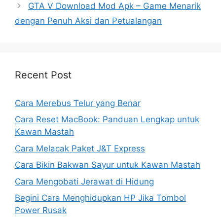
GTA V Download Mod Apk – Game Menarik
dengan Penuh Aksi dan Petualangan
Recent Post
Cara Merebus Telur yang Benar
Cara Reset MacBook: Panduan Lengkap untuk
Kawan Mastah
Cara Melacak Paket J&T Express
Cara Bikin Bakwan Sayur untuk Kawan Mastah
Cara Mengobati Jerawat di Hidung
Begini Cara Menghidupkan HP Jika Tombol
Power Rusak