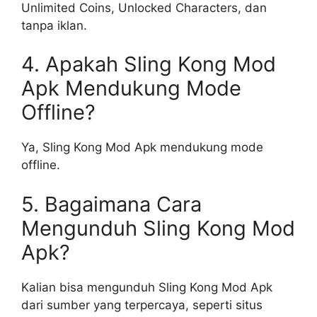
Unlimited Coins, Unlocked Characters, dan
tanpa iklan.
4. Apakah Sling Kong Mod
Apk Mendukung Mode
Offline?
Ya, Sling Kong Mod Apk mendukung mode
offline.
5. Bagaimana Cara
Mengunduh Sling Kong Mod
Apk?
Kalian bisa mengunduh Sling Kong Mod Apk
dari sumber yang terpercaya, seperti situs