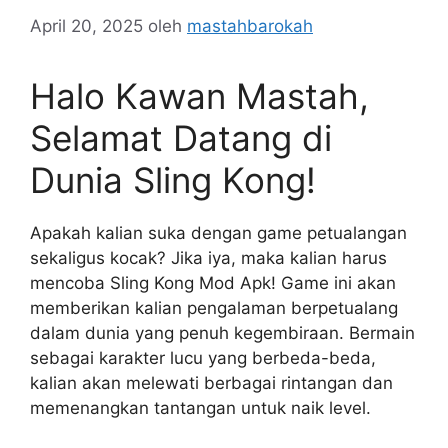
April 20, 2025
oleh
mastahbarokah
Halo Kawan Mastah,
Selamat Datang di
Dunia Sling Kong!
Apakah kalian suka dengan game petualangan
sekaligus kocak? Jika iya, maka kalian harus
mencoba Sling Kong Mod Apk! Game ini akan
memberikan kalian pengalaman berpetualang
dalam dunia yang penuh kegembiraan. Bermain
sebagai karakter lucu yang berbeda-beda,
kalian akan melewati berbagai rintangan dan
memenangkan tantangan untuk naik level.