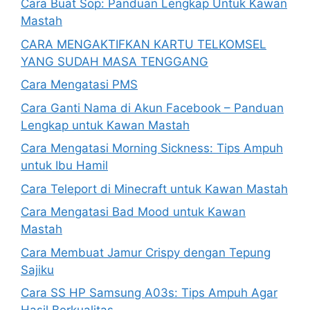
Cara Buat Sop: Panduan Lengkap Untuk Kawan
Mastah
CARA MENGAKTIFKAN KARTU TELKOMSEL
YANG SUDAH MASA TENGGANG
Cara Mengatasi PMS
Cara Ganti Nama di Akun Facebook – Panduan
Lengkap untuk Kawan Mastah
Cara Mengatasi Morning Sickness: Tips Ampuh
untuk Ibu Hamil
Cara Teleport di Minecraft untuk Kawan Mastah
Cara Mengatasi Bad Mood untuk Kawan
Mastah
Cara Membuat Jamur Crispy dengan Tepung
Sajiku
Cara SS HP Samsung A03s: Tips Ampuh Agar