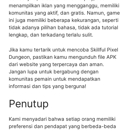
menampilkan iklan yang mengganggu, memiliki
komunitas yang aktif, dan gratis. Namun, game
ini juga memiliki beberapa kekurangan, seperti
tidak adanya pilihan bahasa, tidak ada tutorial
lengkap, dan terkadang terlalu sulit.
Jika kamu tertarik untuk mencoba Skillful Pixel
Dungeon, pastikan kamu mengunduh file APK
dari website yang terpercaya dan aman.
Jangan lupa untuk bergabung dengan
komunitas pemain untuk mendapatkan
informasi dan tips yang berguna!
Penutup
Kami menyadari bahwa setiap orang memiliki
preferensi dan pendapat yang berbeda-beda