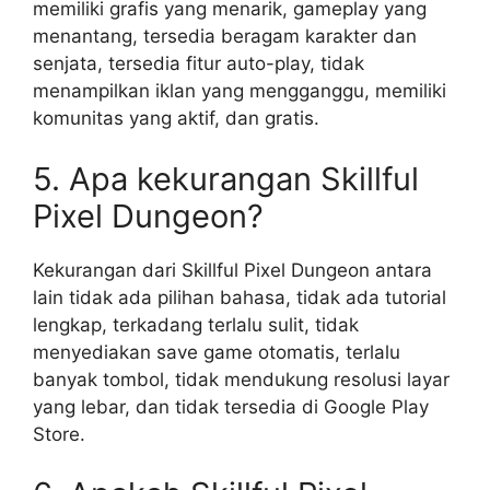
memiliki grafis yang menarik, gameplay yang
menantang, tersedia beragam karakter dan
senjata, tersedia fitur auto-play, tidak
menampilkan iklan yang mengganggu, memiliki
komunitas yang aktif, dan gratis.
5. Apa kekurangan Skillful
Pixel Dungeon?
Kekurangan dari Skillful Pixel Dungeon antara
lain tidak ada pilihan bahasa, tidak ada tutorial
lengkap, terkadang terlalu sulit, tidak
menyediakan save game otomatis, terlalu
banyak tombol, tidak mendukung resolusi layar
yang lebar, dan tidak tersedia di Google Play
Store.