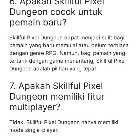
6. Apakah Skillful Pixel
Dungeon cocok untuk
pemain baru?
Skillful Pixel Dungeon dapat menjadi sulit bagi
pemain yang baru memulai atau belum terbiasa
dengan genre RPG. Namun, bagi pemain yang
tertarik dengan game menantang, Skillful Pixel
Dungeon adalah pilihan yang tepat.
7. Apakah Skillful Pixel
Dungeon memiliki fitur
multiplayer?
Tidak, Skillful Pixel Dungeon hanya memiliki
mode single-player.