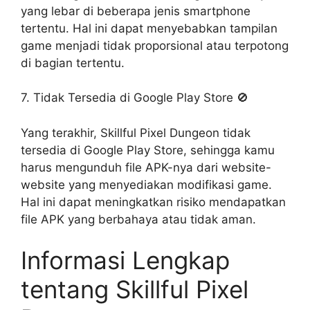
yang lebar di beberapa jenis smartphone
tertentu. Hal ini dapat menyebabkan tampilan
game menjadi tidak proporsional atau terpotong
di bagian tertentu.
7. Tidak Tersedia di Google Play Store 🚫
Yang terakhir, Skillful Pixel Dungeon tidak
tersedia di Google Play Store, sehingga kamu
harus mengunduh file APK-nya dari website-
website yang menyediakan modifikasi game.
Hal ini dapat meningkatkan risiko mendapatkan
file APK yang berbahaya atau tidak aman.
Informasi Lengkap
tentang Skillful Pixel