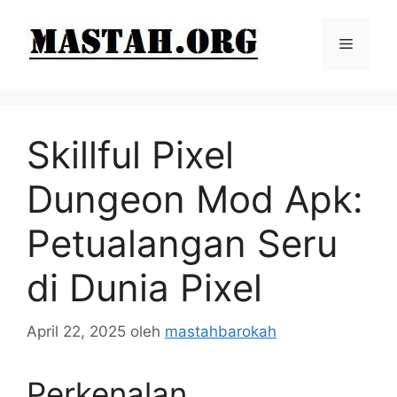
Langsung
ke
Menu
isi
Skillful Pixel
Dungeon Mod Apk:
Petualangan Seru
di Dunia Pixel
April 22, 2025
oleh
mastahbarokah
Perkenalan