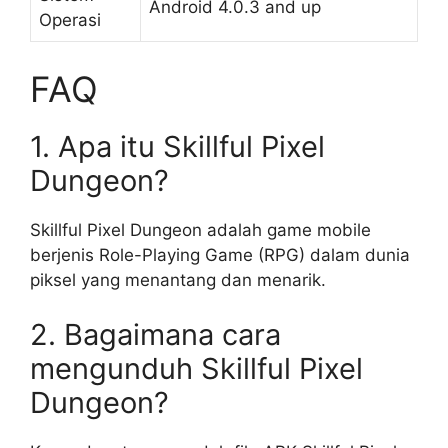
Android 4.0.3 and up
Operasi
FAQ
1. Apa itu Skillful Pixel
Dungeon?
Skillful Pixel Dungeon adalah game mobile
berjenis Role-Playing Game (RPG) dalam dunia
piksel yang menantang dan menarik.
2. Bagaimana cara
mengunduh Skillful Pixel
Dungeon?