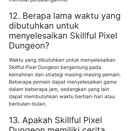
12. Berapa lama waktu yang
dibutuhkan untuk
menyelesaikan Skillful Pixel
Dungeon?
Waktu yang dibutuhkan untuk menyelesaikan
Skillful Pixel Dungeon bergantung pada
kemahiran dan strategi masing-masing pemain.
Beberapa pemain dapat menyelesaikan game
dalam beberapa jam, sedangkan yang lain
dapat membutuhkan waktu berhari-hari atau
berbulan-bulan.
13. Apakah Skillful Pixel
Dungeon memiliki cerita