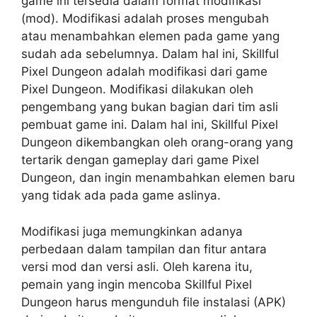
game ini tersedia dalam format modifikasi
(mod). Modifikasi adalah proses mengubah
atau menambahkan elemen pada game yang
sudah ada sebelumnya. Dalam hal ini, Skillful
Pixel Dungeon adalah modifikasi dari game
Pixel Dungeon. Modifikasi dilakukan oleh
pengembang yang bukan bagian dari tim asli
pembuat game ini. Dalam hal ini, Skillful Pixel
Dungeon dikembangkan oleh orang-orang yang
tertarik dengan gameplay dari game Pixel
Dungeon, dan ingin menambahkan elemen baru
yang tidak ada pada game aslinya.
Modifikasi juga memungkinkan adanya
perbedaan dalam tampilan dan fitur antara
versi mod dan versi asli. Oleh karena itu,
pemain yang ingin mencoba Skillful Pixel
Dungeon harus mengunduh file instalasi (APK)