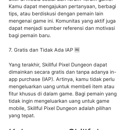
Kamu dapat mengajukan pertanyaan, berbagi
tips, atau berdiskusi dengan pemain lain
mengenai game ini. Komunitas yang aktif juga
dapat menjadi sumber referensi dan motivasi
bagi pemain baru.
7. Gratis dan Tidak Ada IAP 🆓
Yang terakhir, Skillful Pixel Dungeon dapat
dimainkan secara gratis dan tanpa adanya in-
app purchase (IAP). Artinya, kamu tidak perlu
mengeluarkan uang untuk membeli item atau
fitur khusus di dalam game. Bagi pemain yang
tidak ingin mengeluarkan uang untuk game
mobile, Skillful Pixel Dungeon adalah pilihan
yang tepat.