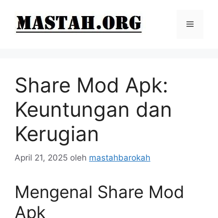
Langsung
ke
Menu
isi
Share Mod Apk:
Keuntungan dan
Kerugian
April 21, 2025
oleh
mastahbarokah
Mengenal Share Mod
Apk