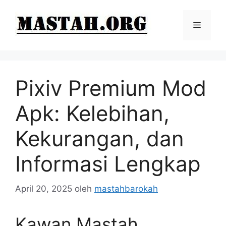
Langsung
ke
Menu
isi
Pixiv Premium Mod
Apk: Kelebihan,
Kekurangan, dan
Informasi Lengkap
April 20, 2025
oleh
mastahbarokah
Kawan Mastah,