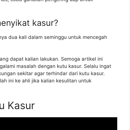
menyikat kasur?
knya dua kali dalam seminggu untuk mencegah
ng dapat kalian lakukan. Semoga artikel ini
alami masalah dengan kutu kasur. Selalu ingat
ungan sekitar agar terhindar dari kutu kasur.
 ini ke ahli jika kalian kesulitan untuk
u Kasur