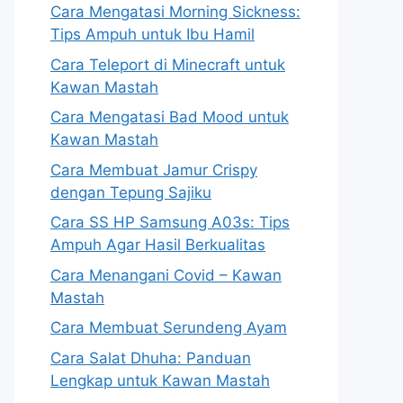
Cara Mengatasi Morning Sickness:
Tips Ampuh untuk Ibu Hamil
Cara Teleport di Minecraft untuk
Kawan Mastah
Cara Mengatasi Bad Mood untuk
Kawan Mastah
Cara Membuat Jamur Crispy
dengan Tepung Sajiku
Cara SS HP Samsung A03s: Tips
Ampuh Agar Hasil Berkualitas
Cara Menangani Covid – Kawan
Mastah
Cara Membuat Serundeng Ayam
Cara Salat Dhuha: Panduan
Lengkap untuk Kawan Mastah