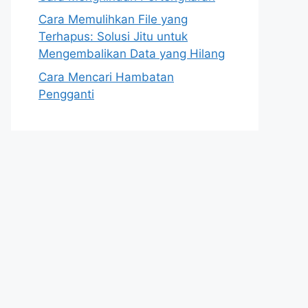
Cara Memulihkan File yang
Terhapus: Solusi Jitu untuk
Mengembalikan Data yang Hilang
Cara Mencari Hambatan
Pengganti