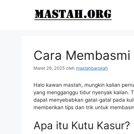
Langsung
ke
isi
Cara Membasmi 
Maret 26, 2025
oleh
mastahbarokah
Halo kawan mastah, mungkin kalian per
yang mengganggu tidur nyenyak kalian. T
dapat menyebabkan gatal-gatal pada kulit.
memberikan tips dan trik untuk membasm
Apa itu Kutu Kasur?