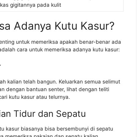
kas gigitannya pada kulit
sa Adanya Kutu Kasur?
enting untuk memeriksa apakah benar-benar ada
t adalah cara untuk memeriksa adanya kutu kasur:
r
lah kalian telah bangun. Keluarkan semua selimut
 dengan bantuan senter, lihat dengan teliti
ari kutu kasur atau telurnya.
ian Tidur dan Sepatu
utu kasur biasanya bisa bersembunyi di sepatu
juga memeriksa pakaian dan sepatu kalian.