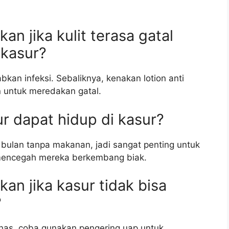
an jika kulit terasa gatal
 kasur?
kan infeksi. Sebaliknya, kenakan lotion anti
in untuk meredakan gatal.
r dapat hidup di kasur?
bulan tanpa makanan, jadi sangat penting untuk
mencegah mereka berkembang biak.
kan jika kasur tidak bisa
?
panas, coba gunakan pengering uap untuk