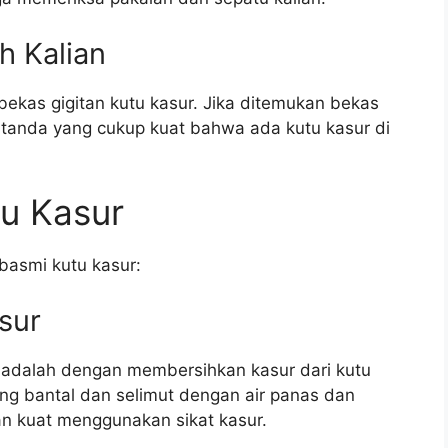
h Kalian
 bekas gigitan kutu kasur. Jika ditemukan bekas
 tanda yang cukup kuat bahwa ada kutu kasur di
u Kasur
basmi kutu kasur:
sur
 adalah dengan membersihkan kasur dari kutu
ung bantal dan selimut dengan air panas dan
n kuat menggunakan sikat kasur.