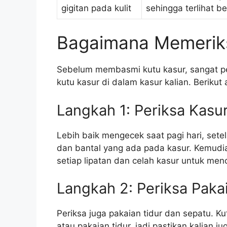
gigitan pada kulit
sehingga terlihat be
Bagaimana Memerik
Sebelum membasmi kutu kasur, sangat p
kutu kasur di dalam kasur kalian. Beriku
Langkah 1: Periksa Kasu
Lebih baik mengecek saat pagi hari, sete
dan bantal yang ada pada kasur. Kemudian
setiap lipatan dan celah kasur untuk menc
Langkah 2: Periksa Paka
Periksa juga pakaian tidur dan sepatu. K
atau pakaian tidur, jadi pastikan kalian 