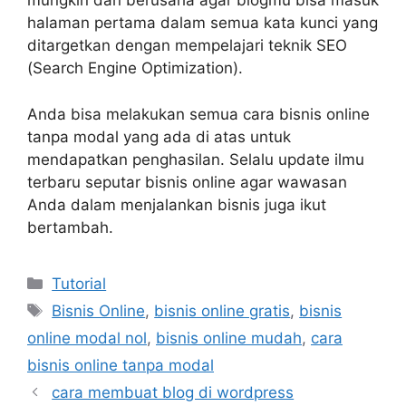
mungkin dan berusaha agar blogmu bisa masuk
halaman pertama dalam semua kata kunci yang
ditargetkan dengan mempelajari teknik SEO
(Search Engine Optimization).
Anda bisa melakukan semua cara bisnis online
tanpa modal yang ada di atas untuk
mendapatkan penghasilan. Selalu update ilmu
terbaru seputar bisnis online agar wawasan
Anda dalam menjalankan bisnis juga ikut
bertambah.
Kategori
Tutorial
Tag
Bisnis Online
,
bisnis online gratis
,
bisnis
online modal nol
,
bisnis online mudah
,
cara
bisnis online tanpa modal
cara membuat blog di wordpress