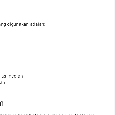
ng digunakan adalah:
elas median
ian
m