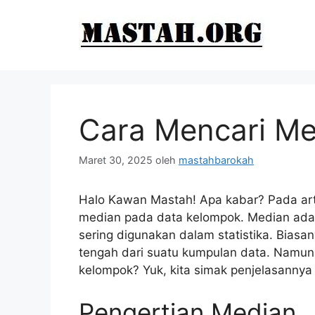
Langsung
ke
isi
Cara Mencari Me
Maret 30, 2025
oleh
mastahbarokah
Halo Kawan Mastah! Apa kabar? Pada arti
median pada data kelompok. Median adal
sering digunakan dalam statistika. Biasa
tengah dari suatu kumpulan data. Namun
kelompok? Yuk, kita simak penjelasannya 
Pengertian Median