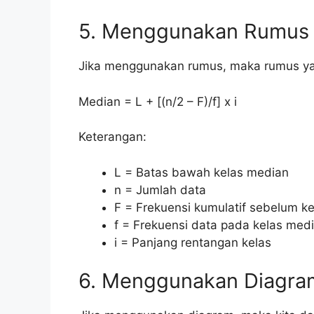
5. Menggunakan Rumus
Jika menggunakan rumus, maka rumus ya
Median = L + [(n/2 – F)/f] x i
Keterangan:
L = Batas bawah kelas median
n = Jumlah data
F = Frekuensi kumulatif sebelum k
f = Frekuensi data pada kelas med
i = Panjang rentangan kelas
6. Menggunakan Diagra