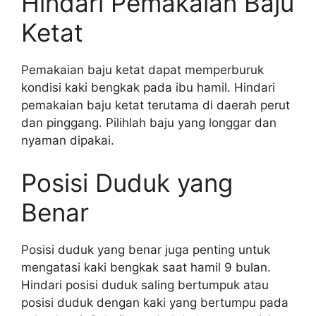
Hindari Pemakaian Baju
Ketat
Pemakaian baju ketat dapat memperburuk
kondisi kaki bengkak pada ibu hamil. Hindari
pemakaian baju ketat terutama di daerah perut
dan pinggang. Pilihlah baju yang longgar dan
nyaman dipakai.
Posisi Duduk yang
Benar
Posisi duduk yang benar juga penting untuk
mengatasi kaki bengkak saat hamil 9 bulan.
Hindari posisi duduk saling bertumpuk atau
posisi duduk dengan kaki yang bertumpu pada