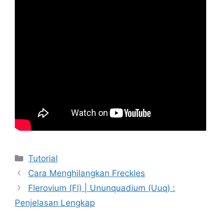
Kategori
Tutorial
Cara Menghilangkan Freckles
Flerovium (Fl) | Ununquadium (Uuq) :
Penjelasan Lengkap