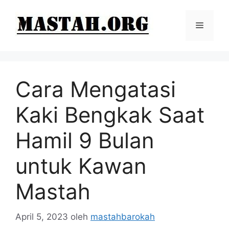
Langsung
ke
Menu
isi
Cara Mengatasi
Kaki Bengkak Saat
Hamil 9 Bulan
untuk Kawan
Mastah
April 5, 2023
oleh
mastahbarokah