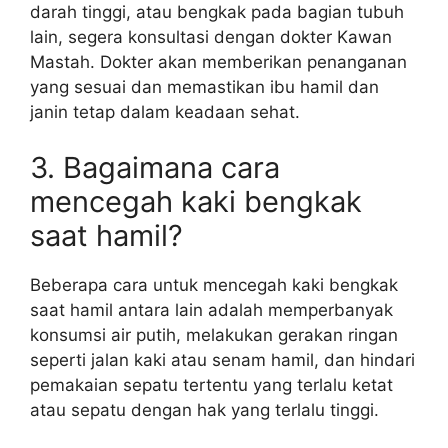
darah tinggi, atau bengkak pada bagian tubuh
lain, segera konsultasi dengan dokter Kawan
Mastah. Dokter akan memberikan penanganan
yang sesuai dan memastikan ibu hamil dan
janin tetap dalam keadaan sehat.
3. Bagaimana cara
mencegah kaki bengkak
saat hamil?
Beberapa cara untuk mencegah kaki bengkak
saat hamil antara lain adalah memperbanyak
konsumsi air putih, melakukan gerakan ringan
seperti jalan kaki atau senam hamil, dan hindari
pemakaian sepatu tertentu yang terlalu ketat
atau sepatu dengan hak yang terlalu tinggi.