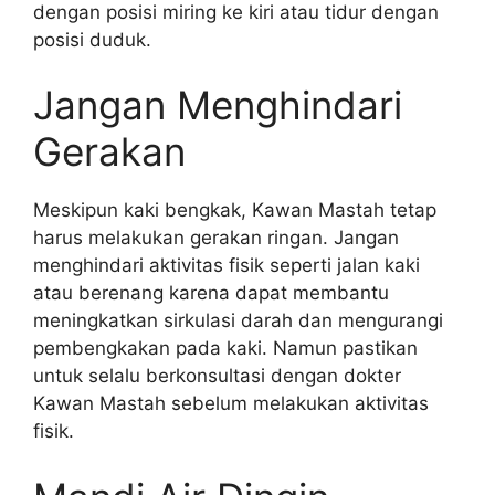
dengan posisi miring ke kiri atau tidur dengan
posisi duduk.
Jangan Menghindari
Gerakan
Meskipun kaki bengkak, Kawan Mastah tetap
harus melakukan gerakan ringan. Jangan
menghindari aktivitas fisik seperti jalan kaki
atau berenang karena dapat membantu
meningkatkan sirkulasi darah dan mengurangi
pembengkakan pada kaki. Namun pastikan
untuk selalu berkonsultasi dengan dokter
Kawan Mastah sebelum melakukan aktivitas
fisik.