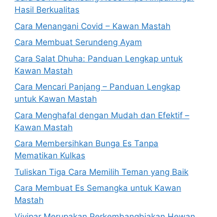
Hasil Berkualitas
Cara Menangani Covid – Kawan Mastah
Cara Membuat Serundeng Ayam
Cara Salat Dhuha: Panduan Lengkap untuk
Kawan Mastah
Cara Mencari Panjang – Panduan Lengkap
untuk Kawan Mastah
Cara Menghafal dengan Mudah dan Efektif –
Kawan Mastah
Cara Membersihkan Bunga Es Tanpa
Mematikan Kulkas
Tuliskan Tiga Cara Memilih Teman yang Baik
Cara Membuat Es Semangka untuk Kawan
Mastah
Vivipar Merupakan Perkembangbiakan Hewan