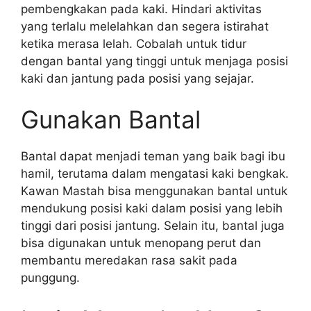
pembengkakan pada kaki. Hindari aktivitas
yang terlalu melelahkan dan segera istirahat
ketika merasa lelah. Cobalah untuk tidur
dengan bantal yang tinggi untuk menjaga posisi
kaki dan jantung pada posisi yang sejajar.
Gunakan Bantal
Bantal dapat menjadi teman yang baik bagi ibu
hamil, terutama dalam mengatasi kaki bengkak.
Kawan Mastah bisa menggunakan bantal untuk
mendukung posisi kaki dalam posisi yang lebih
tinggi dari posisi jantung. Selain itu, bantal juga
bisa digunakan untuk menopang perut dan
membantu meredakan rasa sakit pada
punggung.