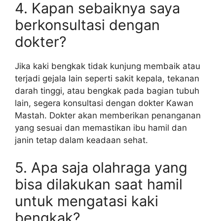
4. Kapan sebaiknya saya
berkonsultasi dengan
dokter?
Jika kaki bengkak tidak kunjung membaik atau
terjadi gejala lain seperti sakit kepala, tekanan
darah tinggi, atau bengkak pada bagian tubuh
lain, segera konsultasi dengan dokter Kawan
Mastah. Dokter akan memberikan penanganan
yang sesuai dan memastikan ibu hamil dan
janin tetap dalam keadaan sehat.
5. Apa saja olahraga yang
bisa dilakukan saat hamil
untuk mengatasi kaki
bengkak?