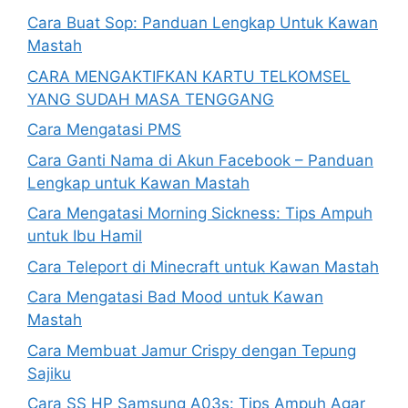
Cara Buat Sop: Panduan Lengkap Untuk Kawan
Mastah
CARA MENGAKTIFKAN KARTU TELKOMSEL
YANG SUDAH MASA TENGGANG
Cara Mengatasi PMS
Cara Ganti Nama di Akun Facebook – Panduan
Lengkap untuk Kawan Mastah
Cara Mengatasi Morning Sickness: Tips Ampuh
untuk Ibu Hamil
Cara Teleport di Minecraft untuk Kawan Mastah
Cara Mengatasi Bad Mood untuk Kawan
Mastah
Cara Membuat Jamur Crispy dengan Tepung
Sajiku
Cara SS HP Samsung A03s: Tips Ampuh Agar