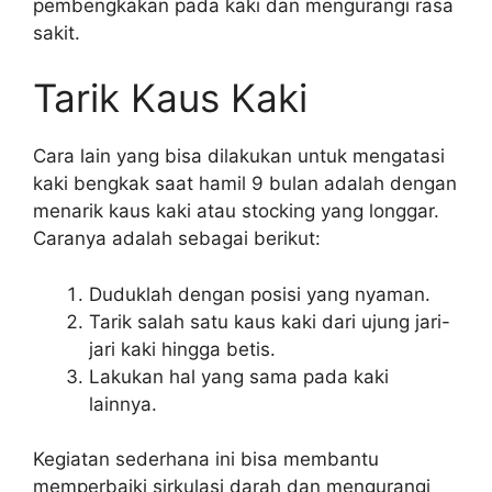
pembengkakan pada kaki dan mengurangi rasa
sakit.
Tarik Kaus Kaki
Cara lain yang bisa dilakukan untuk mengatasi
kaki bengkak saat hamil 9 bulan adalah dengan
menarik kaus kaki atau stocking yang longgar.
Caranya adalah sebagai berikut:
Duduklah dengan posisi yang nyaman.
Tarik salah satu kaus kaki dari ujung jari-
jari kaki hingga betis.
Lakukan hal yang sama pada kaki
lainnya.
Kegiatan sederhana ini bisa membantu
memperbaiki sirkulasi darah dan mengurangi