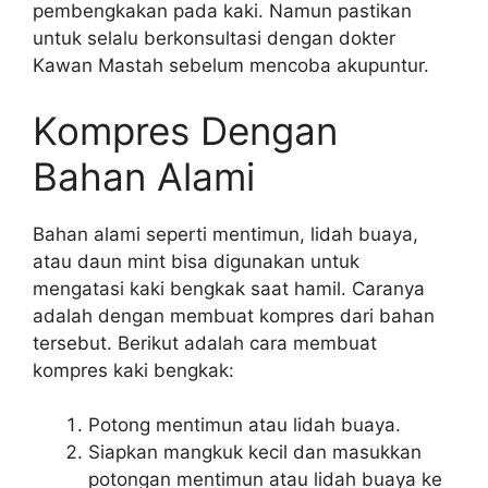
pembengkakan pada kaki. Namun pastikan
untuk selalu berkonsultasi dengan dokter
Kawan Mastah sebelum mencoba akupuntur.
Kompres Dengan
Bahan Alami
Bahan alami seperti mentimun, lidah buaya,
atau daun mint bisa digunakan untuk
mengatasi kaki bengkak saat hamil. Caranya
adalah dengan membuat kompres dari bahan
tersebut. Berikut adalah cara membuat
kompres kaki bengkak:
Potong mentimun atau lidah buaya.
Siapkan mangkuk kecil dan masukkan
potongan mentimun atau lidah buaya ke