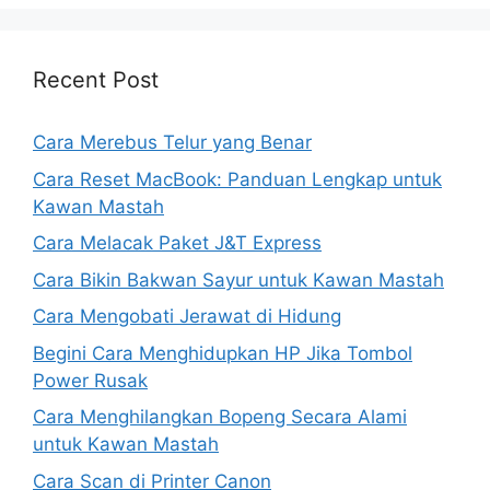
Recent Post
Cara Merebus Telur yang Benar
Cara Reset MacBook: Panduan Lengkap untuk
Kawan Mastah
Cara Melacak Paket J&T Express
Cara Bikin Bakwan Sayur untuk Kawan Mastah
Cara Mengobati Jerawat di Hidung
Begini Cara Menghidupkan HP Jika Tombol
Power Rusak
Cara Menghilangkan Bopeng Secara Alami
untuk Kawan Mastah
Cara Scan di Printer Canon