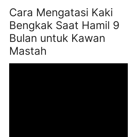
Cara Mengatasi Kaki
Bengkak Saat Hamil 9
Bulan untuk Kawan
Mastah