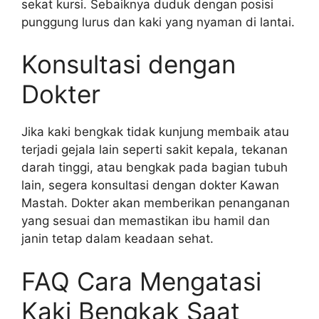
sekat kursi. Sebaiknya duduk dengan posisi
punggung lurus dan kaki yang nyaman di lantai.
Konsultasi dengan
Dokter
Jika kaki bengkak tidak kunjung membaik atau
terjadi gejala lain seperti sakit kepala, tekanan
darah tinggi, atau bengkak pada bagian tubuh
lain, segera konsultasi dengan dokter Kawan
Mastah. Dokter akan memberikan penanganan
yang sesuai dan memastikan ibu hamil dan
janin tetap dalam keadaan sehat.
FAQ Cara Mengatasi
Kaki Bengkak Saat