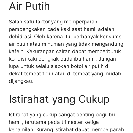
Air Putih
Salah satu faktor yang memperparah
pembengkakan pada kaki saat hamil adalah
dehidrasi. Oleh karena itu, perbanyak konsumsi
air putih atau minuman yang tidak mengandung
kafein. Kekurangan cairan dapat memperburuk
kondisi kaki bengkak pada ibu hamil. Jangan
lupa untuk selalu siapkan botol air putih di
dekat tempat tidur atau di tempat yang mudah
dijangkau.
Istirahat yang Cukup
Istirahat yang cukup sangat penting bagi ibu
hamil, terutama pada trimester ketiga
kehamilan. Kurang istirahat dapat memperparah