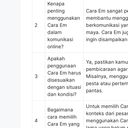
Kenapa
penting
Cara Em sangat pe
menggunakan
membantu menggan
2
Cara Em
berkomunikasi yan
dalam
maya. Cara Em ju
komunikasi
ingin disampaika
online?
Apakah
Ya, pastikan kamu
penggunaan
pembicaraan agar
Cara Em harus
3
Misalnya, menggu
disesuaikan
pesta atau perte
dengan situasi
pantas.
dan kondisi?
Untuk memilih Ca
Bagaimana
konteks dari pesa
cara memilih
4
menggunakan Car
Cara Em yang
lama yang belum 