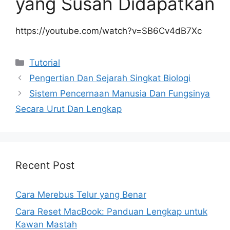
yang Susah Didapatkan
https://youtube.com/watch?v=SB6Cv4dB7Xc
Kategori
Tutorial
Pengertian Dan Sejarah Singkat Biologi
Sistem Pencernaan Manusia Dan Fungsinya
Secara Urut Dan Lengkap
Recent Post
Cara Merebus Telur yang Benar
Cara Reset MacBook: Panduan Lengkap untuk
Kawan Mastah