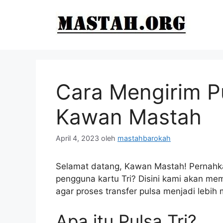
Langsung
ke
isi
Cara Mengirim Pu
Kawan Mastah
April 4, 2023
oleh
mastahbarokah
Selamat datang, Kawan Mastah! Pernah
pengguna kartu Tri? Disini kami akan me
agar proses transfer pulsa menjadi lebih 
Apa itu Pulsa Tri?