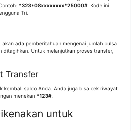
 Contoh:
*323*08xxxxxxxx*25000#
. Kode ini
engguna Tri.
, akan ada pemberitahuan mengenai jumlah pulsa
 ditagihkan. Untuk melanjutkan proses transfer,
t Transfer
k kembali saldo Anda. Anda juga bisa cek riwayat
 dengan menekan
*123#
.
Dikenakan untuk