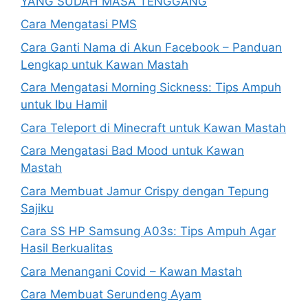
YANG SUDAH MASA TENGGANG
Cara Mengatasi PMS
Cara Ganti Nama di Akun Facebook – Panduan
Lengkap untuk Kawan Mastah
Cara Mengatasi Morning Sickness: Tips Ampuh
untuk Ibu Hamil
Cara Teleport di Minecraft untuk Kawan Mastah
Cara Mengatasi Bad Mood untuk Kawan
Mastah
Cara Membuat Jamur Crispy dengan Tepung
Sajiku
Cara SS HP Samsung A03s: Tips Ampuh Agar
Hasil Berkualitas
Cara Menangani Covid – Kawan Mastah
Cara Membuat Serundeng Ayam