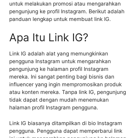
untuk melakukan promosi atau mengarahkan
pengunjung ke profil Instagram. Berikut adalah
panduan lengkap untuk membuat link IG.
Apa Itu Link IG?
Link IG adalah alat yang memungkinkan
pengguna Instagram untuk mengarahkan
pengunjung ke halaman profil Instagram
mereka. Ini sangat penting bagi bisnis dan
influencer yang ingin mempromosikan produk
atau konten mereka. Tanpa link IG, pengunjung
tidak dapat dengan mudah menemukan
halaman profil Instagram pengguna.
Link IG biasanya ditampilkan di bio Instagram
pengguna. Pengguna dapat memperbarui link