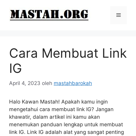
Langsung
ke
Menu
isi
Cara Membuat Link
IG
April 4, 2023
oleh
mastahbarokah
Halo Kawan Mastah! Apakah kamu ingin
mengetahui cara membuat link IG? Jangan
khawatir, dalam artikel ini kamu akan
menemukan panduan lengkap untuk membuat
link IG. Link IG adalah alat yang sangat penting