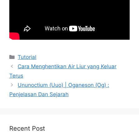
Kategori
Tutorial
Cara Menghentikan Air Liur yang Keluar
Terus
Ununoctium (Uuo) | Oganeson (Og) :
Penjelasan Dan Sejarah
Recent Post