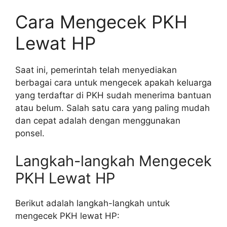
Cara Mengecek PKH
Lewat HP
Saat ini, pemerintah telah menyediakan
berbagai cara untuk mengecek apakah keluarga
yang terdaftar di PKH sudah menerima bantuan
atau belum. Salah satu cara yang paling mudah
dan cepat adalah dengan menggunakan
ponsel.
Langkah-langkah Mengecek
PKH Lewat HP
Berikut adalah langkah-langkah untuk
mengecek PKH lewat HP: