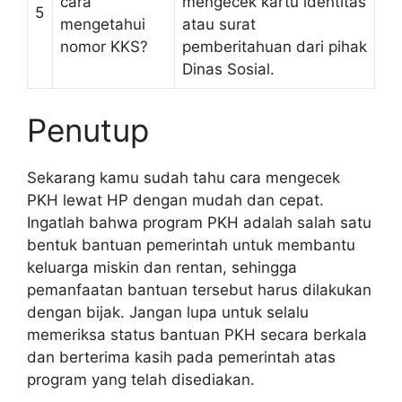
cara
mengecek kartu identitas
5
mengetahui
atau surat
nomor KKS?
pemberitahuan dari pihak
Dinas Sosial.
Penutup
Sekarang kamu sudah tahu cara mengecek
PKH lewat HP dengan mudah dan cepat.
Ingatlah bahwa program PKH adalah salah satu
bentuk bantuan pemerintah untuk membantu
keluarga miskin dan rentan, sehingga
pemanfaatan bantuan tersebut harus dilakukan
dengan bijak. Jangan lupa untuk selalu
memeriksa status bantuan PKH secara berkala
dan berterima kasih pada pemerintah atas
program yang telah disediakan.