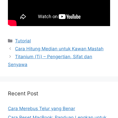
Kategori
Tutorial
Cara Hitung Median untuk Kawan Mastah
Titanium (Ti) – Pengertian, Sifat dan
Senyawa
Recent Post
Cara Merebus Telur yang Benar
Cara Reset MacBook: Panduan Lengkap untuk