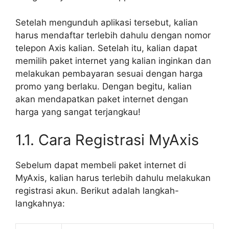
Setelah mengunduh aplikasi tersebut, kalian
harus mendaftar terlebih dahulu dengan nomor
telepon Axis kalian. Setelah itu, kalian dapat
memilih paket internet yang kalian inginkan dan
melakukan pembayaran sesuai dengan harga
promo yang berlaku. Dengan begitu, kalian
akan mendapatkan paket internet dengan
harga yang sangat terjangkau!
1.1. Cara Registrasi MyAxis
Sebelum dapat membeli paket internet di
MyAxis, kalian harus terlebih dahulu melakukan
registrasi akun. Berikut adalah langkah-
langkahnya: