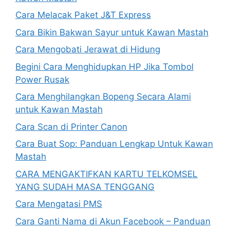
Cara Melacak Paket J&T Express
Cara Bikin Bakwan Sayur untuk Kawan Mastah
Cara Mengobati Jerawat di Hidung
Begini Cara Menghidupkan HP Jika Tombol
Power Rusak
Cara Menghilangkan Bopeng Secara Alami
untuk Kawan Mastah
Cara Scan di Printer Canon
Cara Buat Sop: Panduan Lengkap Untuk Kawan
Mastah
CARA MENGAKTIFKAN KARTU TELKOMSEL
YANG SUDAH MASA TENGGANG
Cara Mengatasi PMS
Cara Ganti Nama di Akun Facebook – Panduan