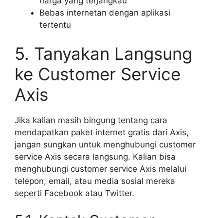
harga yang terjangkau
Bebas internetan dengan aplikasi
tertentu
5. Tanyakan Langsung
ke Customer Service
Axis
Jika kalian masih bingung tentang cara
mendapatkan paket internet gratis dari Axis,
jangan sungkan untuk menghubungi customer
service Axis secara langsung. Kalian bisa
menghubungi customer service Axis melalui
telepon, email, atau media sosial mereka
seperti Facebook atau Twitter.