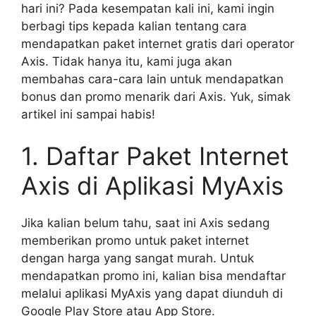
hari ini? Pada kesempatan kali ini, kami ingin
berbagi tips kepada kalian tentang cara
mendapatkan paket internet gratis dari operator
Axis. Tidak hanya itu, kami juga akan
membahas cara-cara lain untuk mendapatkan
bonus dan promo menarik dari Axis. Yuk, simak
artikel ini sampai habis!
1. Daftar Paket Internet
Axis di Aplikasi MyAxis
Jika kalian belum tahu, saat ini Axis sedang
memberikan promo untuk paket internet
dengan harga yang sangat murah. Untuk
mendapatkan promo ini, kalian bisa mendaftar
melalui aplikasi MyAxis yang dapat diunduh di
Google Play Store atau App Store.