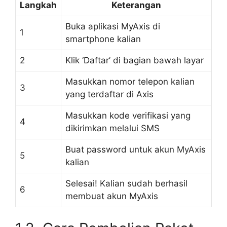
Langkah
Keterangan
Buka aplikasi MyAxis di
1
smartphone kalian
2
Klik ‘Daftar’ di bagian bawah layar
Masukkan nomor telepon kalian
3
yang terdaftar di Axis
Masukkan kode verifikasi yang
4
dikirimkan melalui SMS
Buat password untuk akun MyAxis
5
kalian
Selesai! Kalian sudah berhasil
6
membuat akun MyAxis