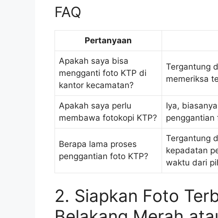
FAQ
Pertanyaan
Apakah saya bisa
Tergantung d
mengganti foto KTP di
memeriksa te
kantor kecamatan?
Apakah saya perlu
Iya, biasany
membawa fotokopi KTP?
penggantian 
Tergantung d
Berapa lama proses
kepadatan p
penggantian foto KTP?
waktu dari pi
2. Siapkan Foto Ter
Belakang Merah atau