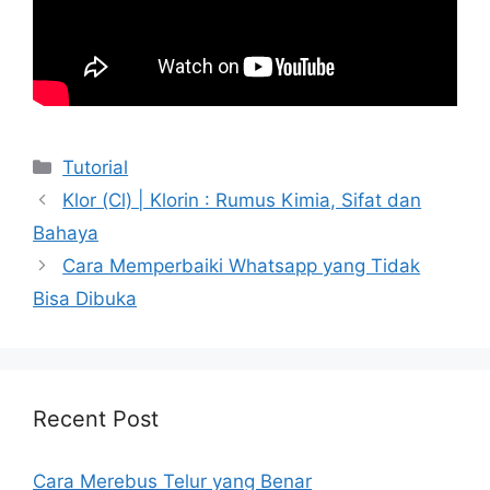
Kategori
Tutorial
Klor (Cl) | Klorin : Rumus Kimia, Sifat dan
Bahaya
Cara Memperbaiki Whatsapp yang Tidak
Bisa Dibuka
Recent Post
Cara Merebus Telur yang Benar